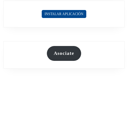
EL
DÍA
INSTALAR APLICACIÓN
DE
LA
MADRE
QUE
CONMOVIÓ
A
Asociate
TODOS