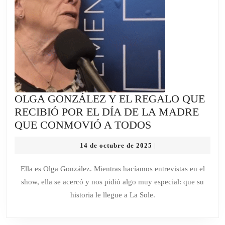
OLGA GONZÁLEZ Y EL REGALO QUE
RECIBIÓ POR EL DÍA DE LA MADRE
OLGA
QUE CONMOVIÓ A TODOS
GONZÁLEZ
14
14 de octubre de 2025
|
Y
de
EL
octubre
Ella es Olga González. Mientras hacíamos entrevistas en el
de
REGALO
show, ella se acercó y nos pidió algo muy especial: que su
2025
QUE
historia le llegue a La Sole.
RECIBIÓ
POR