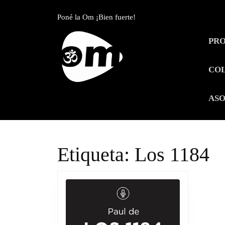
Skip
to
Poné la Om ¡Bien fuerte!
content
Skip
PR
to
content
CO
ASO
Etiqueta:
Los 1184