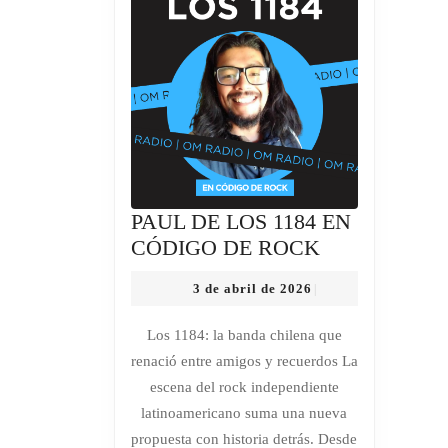
PAUL DE LOS 1184 EN
PAUL
CÓDIGO DE ROCK
DE
3
3 de abril de 2026
|
LOS
de
1184
abril
Los 1184: la banda chilena que
de
EN
renació entre amigos y recuerdos La
2026
CÓDIGO
escena del rock independiente
DE
latinoamericano suma una nueva
ROCK
propuesta con historia detrás. Desde