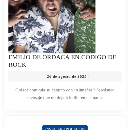
EMILIO DE ORDACA EN CÓDIGO DE
EMILIO
ROCK
DE
26
26 de agosto de 2025
|
ORDACA
de
EN
agosto
Ordaca continúa su camino con ‘Alimañas’: Sarcástico
de
CÓDIGO
mensaje que no dejará indiferente a nadie
2025
DE
ROCK
INSTALAR APLICACIÓN