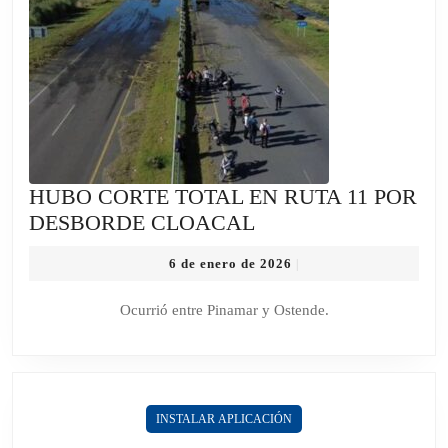
HUBO CORTE TOTAL EN RUTA 11 POR
HUBO
DESBORDE CLOACAL
CORTE
6
6 de enero de 2026
|
TOTAL
de
EN
enero
Ocurrió entre Pinamar y Ostende.
de
RUTA
2026
11
POR
DESBORDE
INSTALAR APLICACIÓN
CLOACAL