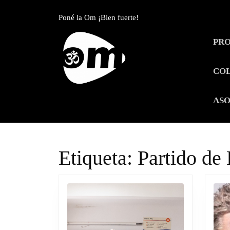
Skip
to
Poné la Om ¡Bien fuerte!
content
Skip
PR
to
content
CO
ASO
Etiqueta:
Partido de