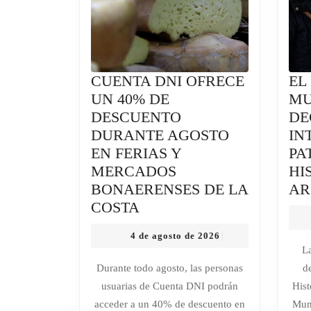
CUENTA DNI OFRECE
EL
UN 40% DE
MU
DESCUENTO
DE
DURANTE AGOSTO
IN
EN FERIAS Y
PA
MERCADOS
HI
BONAERENSES DE LA
AR
CUENTA
COSTA
DNI
4
4 de agosto de 2026
|
OFRECE
de
L
UN
agosto
Durante todo agosto, las personas
d
de
40%
usuarias de Cuenta DNI podrán
Hist
2026
DE
acceder a un 40% de descuento en
Muni