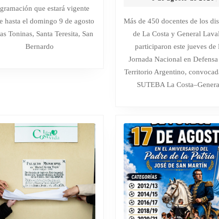
ODISEA,
450
d
gramación que estará vigente
SE
DOCENTES
a
e hasta el domingo 9 de agosto
Más de 450 docentes de los dis
d
RENUEVA
PARTICIPA
as Toninas, Santa Teresita, San
de La Costa y General Laval
2
LA
DE
Bernardo
participaron este jueves de 
CARTELERA
UNA
Jornada Nacional en Defensa
DE
JORNADA
Territorio Argentino, convocad
CINES
EN
SUTEBA La Costa–Genera
IOS
DE
DEFENSA
S
LA
DEL
COSTA
TERRITORI
Y
LA
SOBERANÍA
EN
LA
COSTA