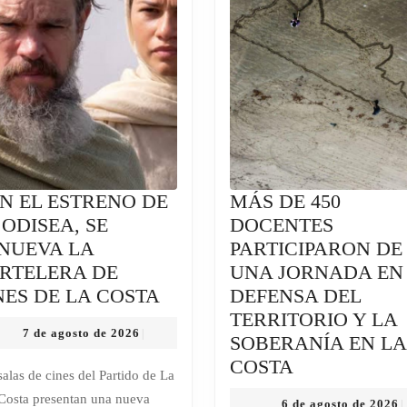
N EL ESTRENO DE
MÁS DE 450
 ODISEA, SE
DOCENTES
NUEVA LA
PARTICIPARON DE
RTELERA DE
UNA JORNADA EN
CON
NES DE LA COSTA
DEFENSA DEL
EL
TERRITORIO Y LA
7
7 de agosto de 2026
|
ESTRENO
SOBERANÍA EN LA
de
DE
MÁS
COSTA
agosto
salas de cines del Partido de La
de
LA
DE
Costa presentan una nueva
2026
6
6 de agosto de 2026
|