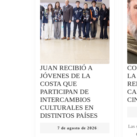
JUAN RECIBIÓ A
CO
JÓVENES DE LA
LA
COSTA QUE
RE
PARTICIPAN DE
CA
INTERCAMBIOS
CI
CULTURALES EN
JUAN
DISTINTOS PAÍSES
RECIBIÓ
Las 
7
7 de agosto de 2026
|
A
de