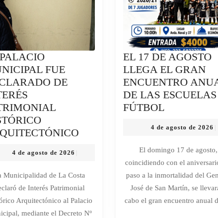
 PALACIO
EL 17 DE AGOSTO
NICIPAL FUE
LLEGA EL GRAN
CLARADO DE
ENCUENTRO ANU
TERÉS
DE LAS ESCUELAS
EL
TRIMONIAL
FÚTBOL
17
STÓRICO
4
4 de agosto de 2026
|
EL
DE
QUITECTÓNICO
d
PALACIO
AGOSTO
a
El domingo 17 de agosto,
4
4 de agosto de 2026
|
d
MUNICIPAL
LLEGA
de
coincidiendo con el aniversari
2
FUE
EL
agosto
a Municipalidad de La Costa
paso a la inmortalidad del Ge
de
DECLARADO
GRAN
eclaró de Interés Patrimonial
José de San Martín, se llevar
2026
DE
ENCUENT
órico Arquitectónico al Palacio
cabo el gran encuentro anual d
INTERÉS
ANUAL
cipal, mediante el Decreto Nº