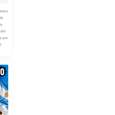
e
gosto
tritos
e
RON
le
026
la
 del
a por
l
O