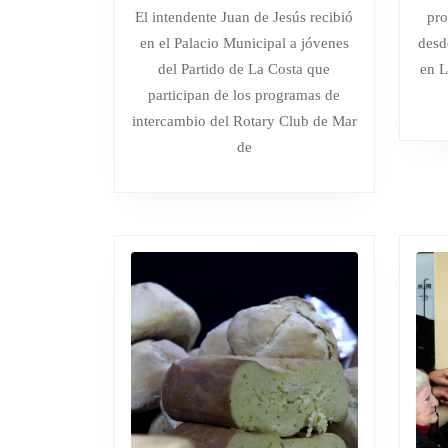
JÓVENES
agosto
El intendente Juan de Jesús recibió
pro
de
DE
en el Palacio Municipal a jóvenes
desd
2026
LA
del Partido de La Costa que
en L
COSTA
participan de los programas de
QUE
intercambio del Rotary Club de Mar
PARTICIPAN
de
DE
INTERCAMB
CULTURALE
EN
DISTINTOS
PAÍSES