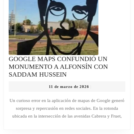
GOOGLE MAPS CONFUNDIÓ UN
MONUMENTO A ALFONSÍN CON
GOOGLE
SADDAM HUSSEIN
MAPS
11
11 de marzo de 2026
|
CONFUNDIÓ
de
UN
marzo
Un curioso error en la aplicación de mapas de Google generó
de
MONUMENTO
sorpresa y repercusión en redes sociales. En la rotonda
2026
A
ubicada en la intersección de las avenidas Cabrera y Fruet,
ALFONSÍN
CON