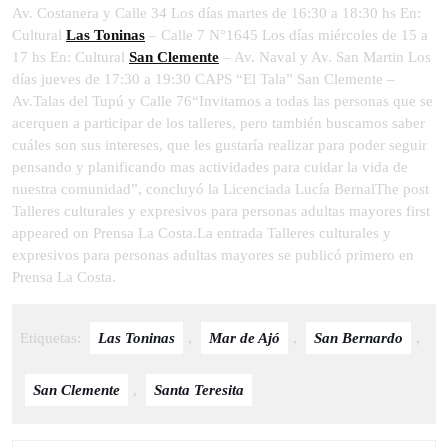
Av. Costanera y Calle 34 Los días martes de 16:30 a 18:30 hs En:
Cultural
Las Toninas
– Calle 7 N°1645 Los días miércoles de 15 a
17 hs En: Cultural
San Clemente
– Av. Naval y Av. San Martin Los
días jueves de 17:30 a 19:30 CAPS “El Tala” San Clemente –
Av.Talas del Tupú y Calle 76“Invitamos a todas las personas que se
acerquen a participar de los talleres, pero también buscamos saber
cuáles son sus intereses, que les gustaría realizar para poder seguir
pensando y planificando mas actividades para cuidar la vida de
nuestra comunidad”, concluyó la Licenciada Lucía BernalThe post
Talleres culturales y expresivos para personas adultas mayores first
appeared on Prensa La Costa.La entrada Talleres culturales y
expresivos para personas adultas mayores se publicó primero en
Prensa La Costa.
Etiquetas:
Las Toninas
,
Mar de Ajó
,
San Bernardo
,
San Clemente
,
Santa Teresita