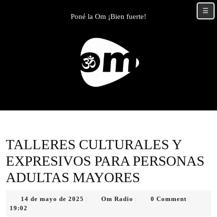
Skip
☰
to
Poné la Om ¡Bien fuerte!
content
Skip
to
content
TALLERES CULTURALES Y
EXPRESIVOS PARA PERSONAS
ADULTAS MAYORES
14
Om
14 de mayo de 2025
Om Radio
0 Comment
|
|
|
de
Radio
19:02
mayo