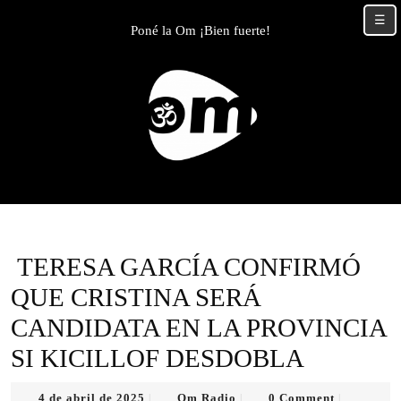
Skip
☰
to
Poné la Om ¡Bien fuerte!
content
Skip
to
content
TERESA GARCÍA CONFIRMÓ
QUE CRISTINA SERÁ
CANDIDATA EN LA PROVINCIA
SI KICILLOF DESDOBLA
4
Om
4 de abril de 2025
Om Radio
0 Comment
|
|
|