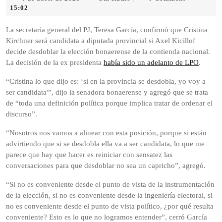
de
Radio
15:02
abril
de
La secretaría general del PJ, Teresa García, confirmó que Cristina
2025
Kirchner será candidata a diputada provincial si Axel Kicillof
decide desdoblar la elección bonaerense de la contienda nacional.
La decisión de la ex presidenta
había sido un adelanto de LPO
.
“Cristina lo que dijo es: ‘si en la provincia se desdobla, yo voy a
ser candidata'”, dijo la senadora bonaerense y agregó que se trata
de “toda una definición política porque implica tratar de ordenar el
discurso”.
“Nosotros nos vamos a alinear con esta posición, porque si están
advirtiendo que si se desdobla ella va a ser candidata, lo que me
parece que hay que hacer es reiniciar con sensatez las
conversaciones para que desdoblar no sea un capricho”, agregó.
“Si no es conveniente desde el punto de vista de la instrumentación
de la elección, si no es conveniente desde la ingeniería electoral, si
no es conveniente desde el punto de vista político, ¿por qué resulta
conveniente? Esto es lo que no logramos entender”, cerró García