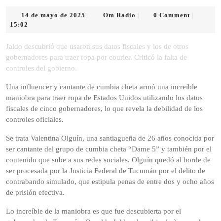
14
Om
14 de mayo de 2025
Om Radio
0 Comment
|
|
|
de
Radio
15:02
mayo
de
Jaldo descubrió que usaron sus datos fiscales y los de otros
2025
gobernadores para traer ropa por courier. Criticó la falta de
controles del gobierno.
Una influencer y cantante de cumbia cheta armó una increíble
maniobra para traer ropa de Estados Unidos utilizando los datos
fiscales de cinco gobernadores, lo que revela la debilidad de los
controles oficiales.
Se trata Valentina Olguín, una santiagueña de 26 años conocida por
ser cantante del grupo de cumbia cheta “Dame 5” y también por el
contenido que sube a sus redes sociales. Olguín quedó al borde de
ser procesada por la Justicia Federal de Tucumán por el delito de
contrabando simulado, que estipula penas de entre dos y ocho años
de prisión efectiva.
Lo increíble de la maniobra es que fue descubierta por el