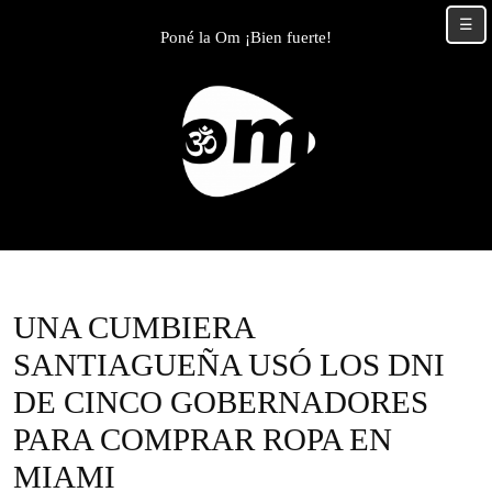
Skip
☰
to
Poné la Om ¡Bien fuerte!
content
Skip
to
content
UNA CUMBIERA
SANTIAGUEÑA USÓ LOS DNI
DE CINCO GOBERNADORES
PARA COMPRAR ROPA EN
MIAMI