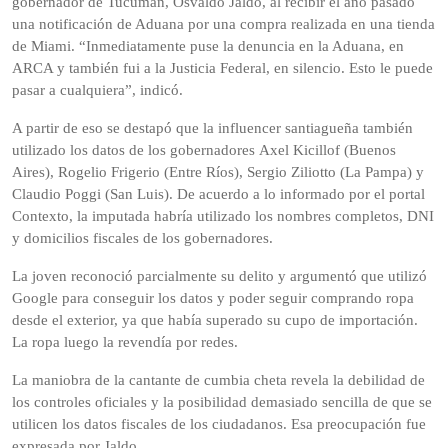
gobernador de Tucumán, Osvaldo Jaldo, al recibir el año pasado
una notificación de Aduana por una compra realizada en una tienda
de Miami. “Inmediatamente puse la denuncia en la Aduana, en
ARCA y también fui a la Justicia Federal, en silencio. Esto le puede
pasar a cualquiera”, indicó.
A partir de eso se destapó que la influencer santiagueña también
utilizado los datos de los gobernadores Axel Kicillof (Buenos
Aires), Rogelio Frigerio (Entre Ríos), Sergio Ziliotto (La Pampa) y
Claudio Poggi (San Luis). De acuerdo a lo informado por el portal
Contexto, la imputada habría utilizado los nombres completos, DNI
y domicilios fiscales de los gobernadores.
La joven reconoció parcialmente su delito y argumentó que utilizó
Google para conseguir los datos y poder seguir comprando ropa
desde el exterior, ya que había superado su cupo de importación.
La ropa luego la revendía por redes.
La maniobra de la cantante de cumbia cheta revela la debilidad de
los controles oficiales y la posibilidad demasiado sencilla de que se
utilicen los datos fiscales de los ciudadanos. Esa preocupación fue
expresada por Jaldo.