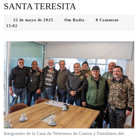
SANTA TERESITA
22
Om
22 de mayo de 2025
Om Radio
0 Comment
|
|
|
de
Radio
13:02
mayo
de
2025
Integrantes de la Casa de Veteranos de Guerra y Familiares del