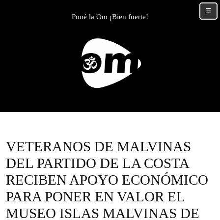
Skip
☰
to
Poné la Om ¡Bien fuerte!
content
Skip
to
content
VETERANOS DE MALVINAS
DEL PARTIDO DE LA COSTA
RECIBEN APOYO ECONÓMICO
PARA PONER EN VALOR EL
MUSEO ISLAS MALVINAS DE