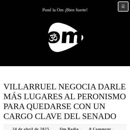
Skip
☰
to
Poné la Om ¡Bien fuerte!
content
Skip
to
content
VILLARRUEL NEGOCIA DARLE
MÁS LUGARES AL PERONISMO
PARA QUEDARSE CON UN
CARGO CLAVE DEL SENADO
24
Om
24 de abril de 2025
Om Radio
0 Comment
|
|
|