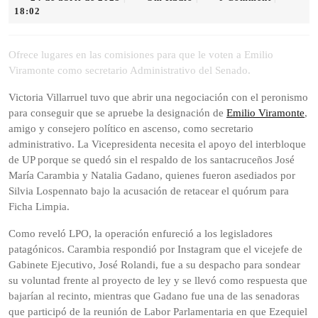
de
Radio
18:02
abril
de
2025
Ofrece lugares en las comisiones para que le voten a Emilio
Viramonte como secretario Administrativo del Senado.
Victoria Villarruel tuvo que abrir una negociación con el peronismo
para conseguir que se apruebe la designación de
Emilio Viramonte
,
amigo y consejero político en ascenso, como secretario
administrativo. La Vicepresidenta necesita el apoyo del interbloque
de UP porque se quedó sin el respaldo de los santacruceños José
María Carambia y Natalia Gadano, quienes fueron asediados por
Silvia Lospennato bajo la acusación de retacear el quórum para
Ficha Limpia.
Como reveló LPO, la operación enfureció a los legisladores
patagónicos. Carambia respondió por Instagram que el vicejefe de
Gabinete Ejecutivo, José Rolandi, fue a su despacho para sondear
su voluntad frente al proyecto de ley y se llevó como respuesta que
bajarían al recinto, mientras que Gadano fue una de las senadoras
que participó de la reunión de Labor Parlamentaria en que Ezequiel