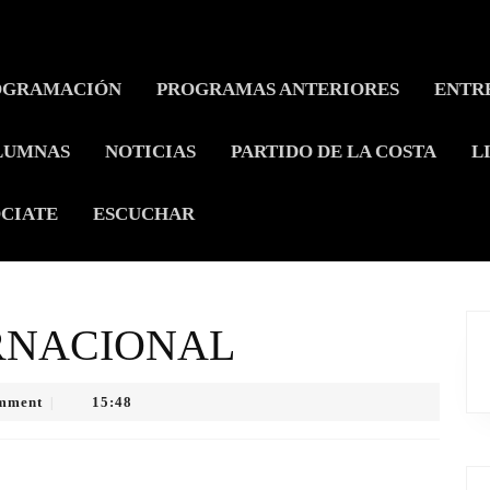
OGRAMACIÓN
PROGRAMAS ANTERIORES
ENTR
LUMNAS
NOTICIAS
PARTIDO DE LA COSTA
L
CIATE
ESCUCHAR
ERNACIONAL
mment
15:48
|