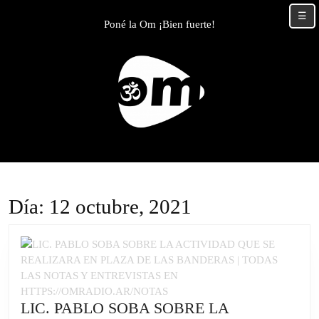
Skip
☰
to
Poné la Om ¡Bien fuerte!
content
Skip
to
content
Día:
12 octubre, 2021
LIC. PABLO SOBA SOBRE LA