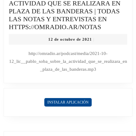
ACTIVIDAD QUE SE REALIZARA EN
PLAZA DE LAS BANDERAS | TODAS
LAS NOTAS Y ENTREVISTAS EN
LIC.
HTTPS://OMRADIO.AR/NOTAS
PABLO
12
12 de octubre de 2021
|
SOBA
de
SOBRE
octubre
http://omradio.ar/podcast/media/2021-10-
de
LA
12_lic__pablo_soba_sobre_la_actividad_que_se_realizara_en
2021
ACTIVIDA
_plaza_de_las_banderas.mp3
QUE
SE
REALIZAR
EN
INSTALAR APLICACIÓN
PLAZA
DE
LAS
BANDERA