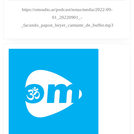
de
CANTANTE
septiembre
https://omradio.ar/podcast/notas/media/2022-09-
de
DE
01_20220901_-
2022
BUFFER
_facundo_papon_beyer_cantante_de_buffer.mp3
|
TODAS
LAS
NOTAS
Y
ENTREVIS
EN
HTTPS://O