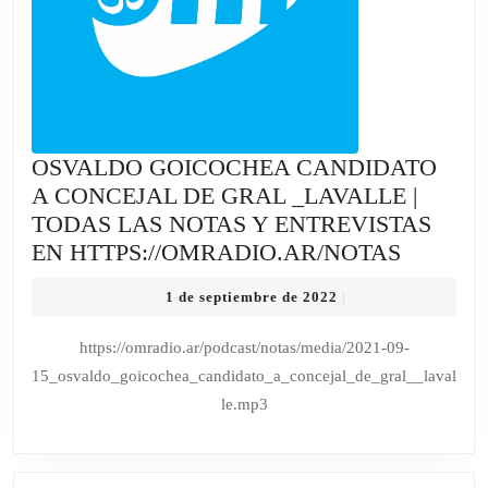
EN
HTTPS://O
OSVALDO GOICOCHEA CANDIDATO
A CONCEJAL DE GRAL _LAVALLE |
TODAS LAS NOTAS Y ENTREVISTAS
OSVAL
EN HTTPS://OMRADIO.AR/NOTAS
GOICO
1
1 de septiembre de 2022
|
CANDI
de
A
septiembre
https://omradio.ar/podcast/notas/media/2021-09-
de
CONCE
15_osvaldo_goicochea_candidato_a_concejal_de_gral__laval
2022
DE
le.mp3
GRAL
_LAVAL
|