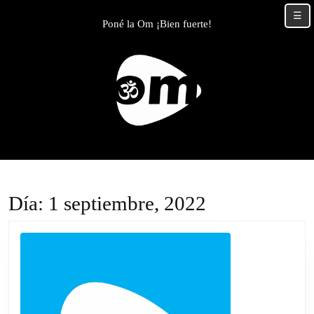
Skip
☰
to
Poné la Om ¡Bien fuerte!
content
Skip
to
content
Día:
1 septiembre, 2022