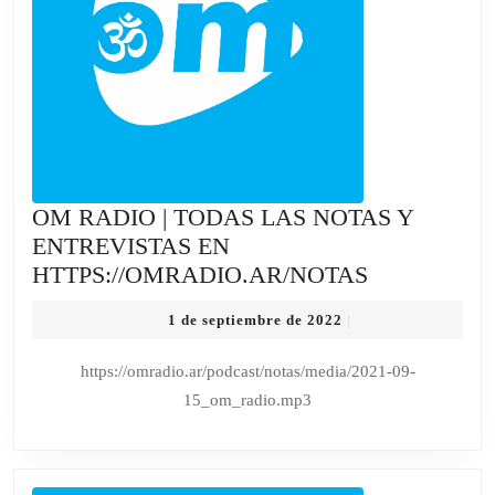
OM RADIO | TODAS LAS NOTAS Y
ENTREVISTAS EN
OM
HTTPS://OMRADIO.AR/NOTAS
RADIO
1
1 de septiembre de 2022
|
|
de
TODAS
septiembre
https://omradio.ar/podcast/notas/media/2021-09-
de
LAS
15_om_radio.mp3
2022
NOTAS
Y
ENTREVIS