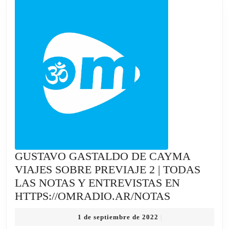
EN
HTTPS://O
GUSTAVO GASTALDO DE CAYMA
VIAJES SOBRE PREVIAJE 2 | TODAS
LAS NOTAS Y ENTREVISTAS EN
GUSTAVO
HTTPS://OMRADIO.AR/NOTAS
GASTALDO
1
1 de septiembre de 2022
|
DE
de