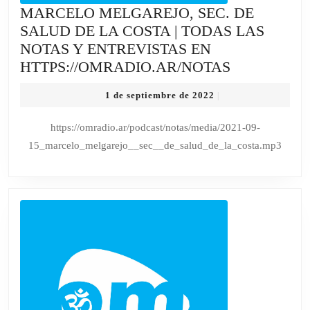
MARCELO MELGAREJO, SEC. DE
SALUD DE LA COSTA | TODAS LAS
NOTAS Y ENTREVISTAS EN
MARCELO
HTTPS://OMRADIO.AR/NOTAS
MELGAREJ
1
1 de septiembre de 2022
|
SEC.
de
DE
septiembre
https://omradio.ar/podcast/notas/media/2021-09-
de
SALUD
15_marcelo_melgarejo__sec__de_salud_de_la_costa.mp3
2022
DE
LA
COSTA
|
TODAS
LAS
NOTAS
Y
ENTREVIS