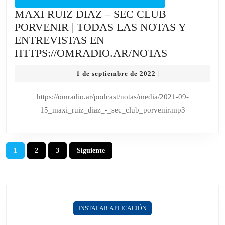
MAXI RUIZ DIAZ – SEC CLUB
PORVENIR | TODAS LAS NOTAS Y
ENTREVISTAS EN
MAXI
HTTPS://OMRADIO.AR/NOTAS
RUIZ
1
1 de septiembre de 2022
|
DIAZ
de
–
septiembre
https://omradio.ar/podcast/notas/media/2021-09-
de
SEC
15_maxi_ruiz_diaz_-_sec_club_porvenir.mp3
2022
CLUB
PORVENIR
|
Paginación
1
2
3
Siguiente
TODAS
de
LAS
entradas
NOTAS
Y
ENTREVIS
INSTALAR APLICACIÓN
EN