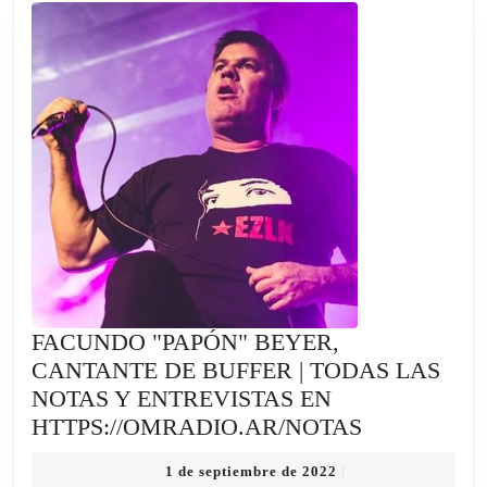
TODAS
LAS
NOTAS
Y
ENTREV
EN
HTTPS:
FACUNDO "PAPÓN" BEYER,
CANTANTE DE BUFFER | TODAS LAS
NOTAS Y ENTREVISTAS EN
FACUNDO
HTTPS://OMRADIO.AR/NOTAS
"PAPÓN"
1
1 de septiembre de 2022
|
BEYER,