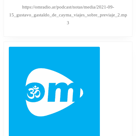
CAYMA
septiembre
https://omradio.ar/podcast/notas/media/2021-09-
de
VIAJES
15_gustavo_gastaldo_de_cayma_viajes_sobre_previaje_2.mp
2022
SOBRE
3
PREVIAJE
2
|
TODAS
LAS
NOTAS
Y
ENTREVIS
EN
HTTPS://O