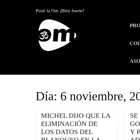
Skip
to
Poné la Om ¡Bien fuerte!
content
Skip
PR
to
content
CO
ASO
Día:
6 noviembre, 2
MICHEL DIJO QUE LA
SE
ELIMINACIÓN DE
GO
LOS DATOS DEL
Y 
BLANQUEO EN LA
AD