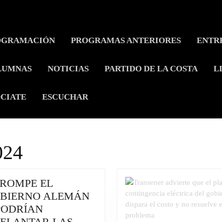
OGRAMACIÓN
PROGRAMAS ANTERIORES
ENTR
LUMNAS
NOTICIAS
PARTIDO DE LA COSTA
L
CIATE
ESCUCHAR
024
 ROMPE EL
BIERNO ALEMÁN
PODRÍAN
ELANTAR LAS