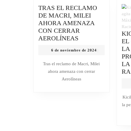
“ES
TRAS EL RECLAMO
UN
DE MACRI, MILEI
DISCURSO
AHORA AMENAZA
DE
CON CERRAR
KI
CAMPAÑA”
TRAS
AEROLÍNEAS
EL
EL
LA
6
6 de noviembre de 2024
|
RECLAMO
PR
de
DE
noviembre
LA
Tras el reclamo de Macri, Milei
de
MACRI,
RA
ahora amenaza con cerrar
2024
MILEI
Aerolíneas
AHORA
AMENAZA
Kici
CON
la p
CERRAR
AEROLÍNEAS