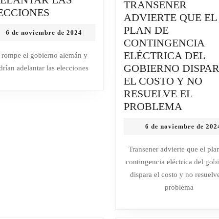
TRANSENER
SE
ECCIONES
ADVIERTE QUE EL
ROMPE
PLAN DE
6
6 de noviembre de 2024
|
EL
CONTINGENCIA
de
GOBIERNO
noviembre
ELÉCTRICA DEL
 rompe el gobierno alemán y
de
ALEMÁN
GOBIERNO DISPA
drían adelantar las elecciones
2024
Y
EL COSTO Y NO
PODRÍAN
RESUELVE EL
ADELANTAR
TRANS
PROBLEMA
LAS
ADVIE
ELECCIONES
6 de noviembre de 202
QUE
EL
Transener advierte que el pla
PLAN
contingencia eléctrica del gob
DE
dispara el costo y no resuelv
CONTI
problema
ELÉCT
DEL