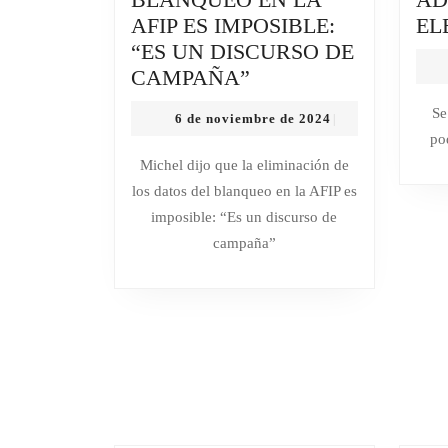
AFIP ES IMPOSIBLE:
EL
“ES UN DISCURSO DE
MICHEL
CAMPAÑA”
DIJO
Se
6
6 de noviembre de 2024
|
QUE
de
po
LA
noviembre
Michel dijo que la eliminación de
de
ELIMINACIÓN
los datos del blanqueo en la AFIP es
2024
DE
imposible: “Es un discurso de
LOS
campaña”
DATOS
DEL
BLANQUEO
EN
LA
AFIP
ES
IMPOSIBLE: