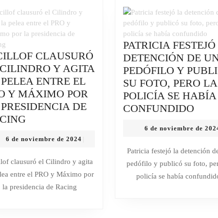
GOBIE
DISPA
EL
COSTO
PATRICIA FESTEJÓ
Y
CILLOF CLAUSURÓ
DETENCIÓN DE U
NO
 CILINDRO Y AGITA
PEDÓFILO Y PUBL
RESUE
 PELEA ENTRE EL
SU FOTO, PERO LA
EL
O Y MÁXIMO POR
POLICÍA SE HABÍA
PROBL
 PRESIDENCIA DE
PATR
CONFUNDIDO
KICILLOF
CING
FES
6 de noviembre de 202
CLAUSURÓ
LA
6
6 de noviembre de 2024
|
EL
DET
de
Patricia festejó la detención d
CILINDRO
DE
noviembre
llof clausuró el Cilindro y agita
pedófilo y publicó su foto, pe
de
Y
UN
elea entre el PRO y Máximo por
2024
policía se había confundid
AGITA
PED
la presidencia de Racing
LA
Y
PELEA
PUB