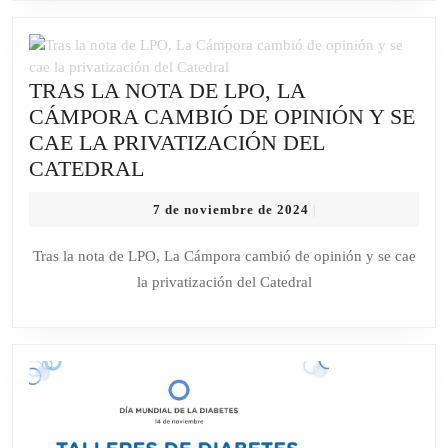
UN
EXAMEN
PARA
TRAS LA NOTA DE LPO, LA
LOS
CÁMPORA CAMBIÓ DE OPINIÓN Y SE
TRABAJADORES
CAE LA PRIVATIZACIÓN DEL
PÚBLICOS
TRAS
CATEDRAL
DE
LA
LA
7
7 de noviembre de 2024
|
NOTA
PROVINCIA
de
DE
noviembre
Tras la nota de LPO, La Cámpora cambió de opinión y se cae
de
LPO,
la privatización del Catedral
2024
LA
CÁMPORA
CAMBIÓ
DE
OPINIÓN
Y