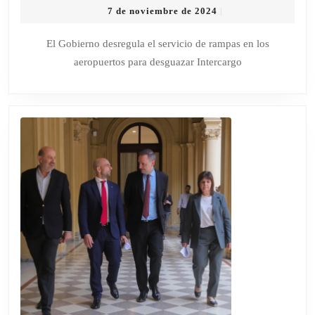
7
7 de noviembre de 2024
|
DESREGULA
de
EL
noviembre
El Gobierno desregula el servicio de rampas en los
de
SERVICIO
aeropuertos para desguazar Intercargo
2024
DE
RAMPAS
EN
LOS
AEROPUERTOS
PARA
DESGUAZAR
INTERCARGO