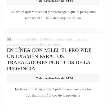
7
7 de noviembre de 2024
|
SESIONAR
de
Y
noviembre
Villarruel quiere sesionar y se arriesga a que el peronismo
de
SE
rechace el al DNU del canje de deuda
2024
ARRIESGA
A
QUE
EL
PERONISMO
EN LÍNEA CON MILEI, EL PRO PIDE
RECHACE
UN EXAMEN PARA LOS
EL
TRABAJADORES PÚBLICOS DE LA
AL
EN
PROVINCIA
DNU
LÍNEA
DEL
7
7 de noviembre de 2024
|
CON
CANJE
de
MILEI,
noviembre
DE
En línea con Milei, el PRO pide un examen para los
de
EL
DEUDA
trabajadores públicos de la provincia
2024
PRO
PIDE