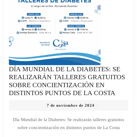
SE
CAE
LA
PRIVATIZACIÓN
DEL
CATEDRAL
DÍA MUNDIAL DE LA DIABETES: SE
REALIZARÁN TALLERES GRATUITOS
SOBRE CONCIENTIZACIÓN EN
DÍA
DISTINTOS PUNTOS DE LA COSTA
MUND
7
7 de noviembre de 2024
|
DE
de
LA
noviembre
Día Mundial de la Diabetes: Se realizarán talleres gratuitos
de
DIABE
sobre concientización en distintos puntos de La Costa
2024
SE