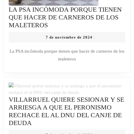
LA PSA INCÓMODA PORQUE TIENEN
QUE HACER DE CARNEROS DE LOS
LA
MALETEROS
PSA
7
7 de noviembre de 2024
|
INCÓMODA
de
PORQUE
noviembre
La PSA incómoda porque tienen que hacer de carneros de los
de
TIENEN
maleteros
2024
QUE
HACER
DE
CARNEROS
DE
VILLARRUEL QUIERE SESIONAR Y SE
LOS
ARRIESGA A QUE EL PERONISMO
MALETEROS
RECHACE EL AL DNU DEL CANJE DE
VILLARRUEL
DEUDA
QUIERE