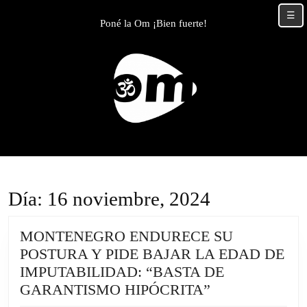
Skip
☰
to
Poné la Om ¡Bien fuerte!
content
Skip
to
content
Día:
16 noviembre, 2024
MONTENEGRO ENDURECE SU
POSTURA Y PIDE BAJAR LA EDAD DE
IMPUTABILIDAD: “BASTA DE
MONTENEGR
GARANTISMO HIPÓCRITA”
ENDURECE