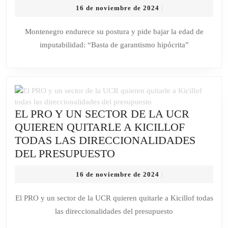
16
16 de noviembre de 2024
|
SU
de
POSTURA
noviembre
Montenegro endurece su postura y pide bajar la edad de
de
Y
imputabilidad: “Basta de garantismo hipócrita”
2024
PIDE
BAJAR
LA
EDAD
DE
EL PRO Y UN SECTOR DE LA UCR
IMPUTABILID
QUIEREN QUITARLE A KICILLOF
“BASTA
TODAS LAS DIRECCIONALIDADES
DE
EL
DEL PRESUPUESTO
GARANTISM
PRO
HIPÓCRITA”
16
16 de noviembre de 2024
|
Y
de
UN
noviembre
El PRO y un sector de la UCR quieren quitarle a Kicillof todas
de
SECTOR
las direccionalidades del presupuesto
2024
DE