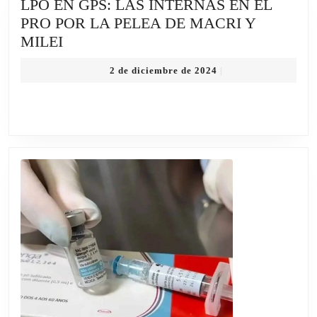
LPO EN GPS: LAS INTERNAS EN EL
PARQUE
PRO POR LA PELEA DE MACRI Y
DE
LPO
MILEI
LA
EN
COSTA
2
2 de diciembre de 2024
|
GPS:
de
LAS
diciembre
de
INTERNAS
2024
EN
EL
PRO
POR
LA
PELEA
DE
MACRI
Y
MILEI