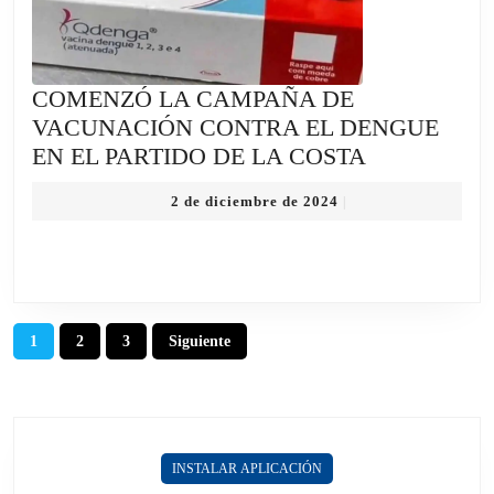
COMENZÓ LA CAMPAÑA DE
VACUNACIÓN CONTRA EL DENGUE
COMENZÓ
EN EL PARTIDO DE LA COSTA
LA
2
2 de diciembre de 2024
|
CAMPAÑA
de
DE
diciembre
de
VACUNACI
2024
CONTRA
EL
Paginación
1
2
3
Siguiente
DENGUE
de
EN
entradas
EL
PARTIDO
DE
INSTALAR APLICACIÓN