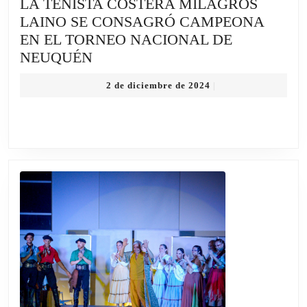
LA TENISTA COSTERA MILAGROS
LAINO SE CONSAGRÓ CAMPEONA
EN EL TORNEO NACIONAL DE
LA
NEUQUÉN
TENISTA
2
2 de diciembre de 2024
|
COSTERA
de
MILAGROS
diciembre
de
LAINO
2024
SE
CONSAGRÓ
CAMPEONA
EN
EL
TORNEO
NACIONAL
DE
NEUQUÉN