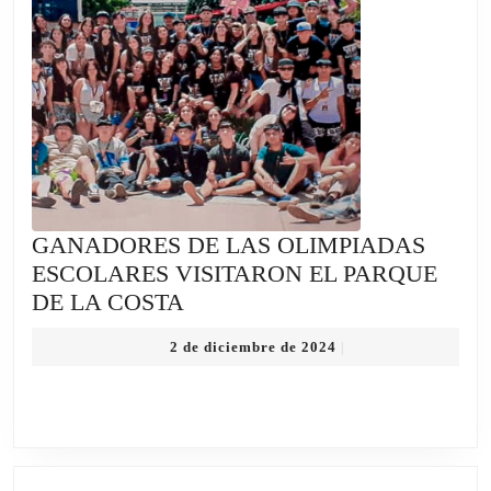
EN
DAN
FOL
Y
TAN
DE
LA
UN
GANADORES DE LAS OLIMPIADAS
ESCOLARES VISITARON EL PARQUE
GANADORES
DE LA COSTA
DE
2
2 de diciembre de 2024
|
LAS
de
OLIMPIADAS
diciembre
de
ESCOLARES
2024
VISITARON
EL