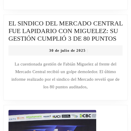
UN
HOMBR
AL
EL SINDICO DEL MERCADO CENTRAL
QUE
FUE LAPIDARIO CON MIGUELEZ: SU
LE
EL
GESTIÓN CUMPLIÓ 3 DE 80 PUNTOS
SACAR
SIND
LOS
30
30 de julio de 2025
|
DEL
OJOS
de
MER
“PORQU
julio
La cuestionada gestión de Fabián Miguelez al frente del
de
CEN
ERA
Mercado Central recibió un golpe demoledor. El último
2025
FUE
EL
informe realizado por el sindico del Mercado reveló que de
LAP
DIABLO
los 80 puntos auditados,
CON
MIG
SU
GES
CUM
3