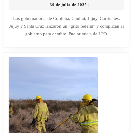
30
30 de julio de 2025
|
SEIS
de
PROVINCI
julio
Los gobernadores de Córdoba, Chubut, Jujuy, Corrientes,
de
ARMAN
Jujuy y Santa Cruz lanzaron un “grito federal” y complican al
2025
UN
gobierno para octubre. Fue primicia de LPO.
FRENTE
ELECTOR
COMO
ALTERNAT
A
LA
GRIETA
MILEI-
PERONIS