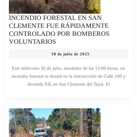
INCENDIO FORESTAL EN SAN
CLEMENTE FUE RÁPIDAMENTE
CONTROLADO POR BOMBEROS
INCENDIO
VOLUNTARIOS
FORESTAL
30
30 de julio de 2025
|
EN
de
SAN
julio
Este miércoles 30 de julio, alrededor de las 15:00 horas, un
de
CLEMENTE
incendio forestal se desató en la intersección de Calle 100 y
2025
FUE
Avenida XII, en San Clemente del Tuyú. El
RÁPIDAMENTE
CONTROLADO
POR
BOMBEROS
VOLUNTARIOS