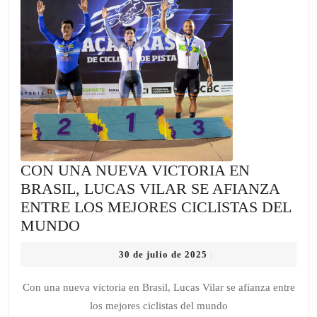
DE
80
PUN
CON UNA NUEVA VICTORIA EN
BRASIL, LUCAS VILAR SE AFIANZA
ENTRE LOS MEJORES CICLISTAS DEL
CON
MUNDO
UNA
30
30 de julio de 2025
|
NUEVA
de
VICTORIA
julio
Con una nueva victoria en Brasil, Lucas Vilar se afianza entre
de
EN
los mejores ciclistas del mundo
2025
BRASIL,