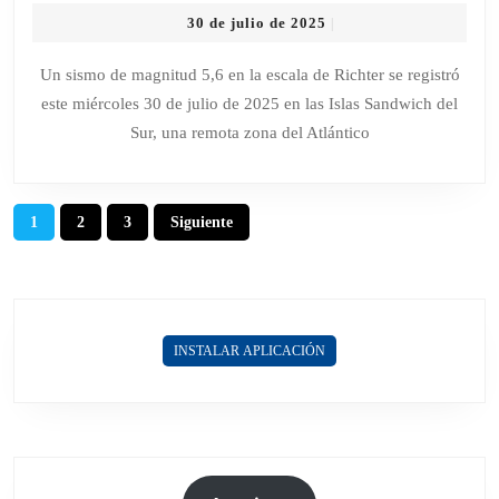
UN
30
30 de julio de 2025
|
SISMO
de
DE
julio
Un sismo de magnitud 5,6 en la escala de Richter se registró
de
5,6
este miércoles 30 de julio de 2025 en las Islas Sandwich del
2025
GRADOS
Sur, una remota zona del Atlántico
EN
LAS
ISLAS
Paginación
1
2
3
Siguiente
SANDWICH
de
DEL
entradas
SUR
INSTALAR APLICACIÓN