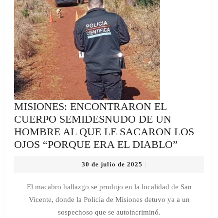
MISIONES: ENCONTRARON EL
CUERPO SEMIDESNUDO DE UN
HOMBRE AL QUE LE SACARON LOS
MISION
OJOS “PORQUE ERA EL DIABLO”
ENCON
30
30 de julio de 2025
|
EL
de
CUERP
julio
El macabro hallazgo se produjo en la localidad de San
de
SEMID
Vicente, donde la Policía de Misiones detuvo ya a un
2025
DE
sospechoso que se autoincriminó.