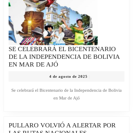
SE CELEBRARÁ EL BICENTENARIO
DE LA INDEPENDENCIA DE BOLIVIA
SE
EN MAR DE AJÓ
CELEBRARÁ
4
4 de agosto de 2025
|
EL
de
BICENTENARIO
agosto
Se celebrará el Bicentenario de la Independencia de Bolivia
de
DE
en Mar de Ajó
2025
LA
INDEPENDENCIA
DE
PULLARO VOLVIÓ A ALERTAR POR
BOLIVIA
PULLARO
LAS RUTAS NACIONALES