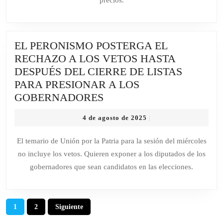
POR
CIENTO
EN
EL PERONISMO POSTERGA EL
LOS
RECHAZO A LOS VETOS HASTA
SUPERMERC
DESPUÉS DEL CIERRE DE LISTAS
TRAS
PARA PRESIONAR A LOS
LA
EL
GOBERNADORES
SUBA
PERONISMO
DEL
4
4 de agosto de 2025
|
POSTERGA
DÓLAR
de
EL
agosto
El temario de Unión por la Patria para la sesión del miércoles
de
RECHAZO
no incluye los vetos. Quieren exponer a los diputados de los
2025
A
gobernadores que sean candidatos en las elecciones.
LOS
VETOS
HASTA
Paginación
1
2
Siguiente
DESPUÉS
de