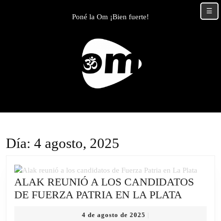
Skip
☰
to
Poné la Om ¡Bien fuerte!
content
Skip
to
content
Día:
4 agosto, 2025
ALAK REUNIÓ A LOS CANDIDATOS
ALAK
DE FUERZA PATRIA EN LA PLATA
REUNI
4
4 de agosto de 2025
|
A