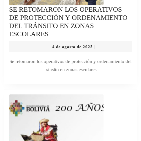
SE RETOMARON LOS OPERATIVOS
DE PROTECCIÓN Y ORDENAMIENTO
DEL TRÁNSITO EN ZONAS
SE
ESCOLARES
RETOMARON
4
4 de agosto de 2025
|
LOS
de
OPERATIVOS
agosto
Se retomaron los operativos de protección y ordenamiento del
de
DE
tránsito en zonas escolares
2025
PROTECCIÓN
Y
ORDENAMIENTO
DEL
TRÁNSITO
EN
ZONAS
ESCOLARES