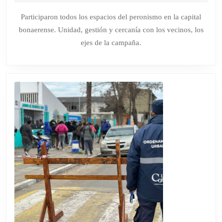
de
LOS
agosto
Participaron todos los espacios del peronismo en la capital
de
CANDI
bonaerense. Unidad, gestión y cercanía con los vecinos, los
2025
DE
ejes de la campaña.
FUERZ
PATRIA
EN
LA
PLATA