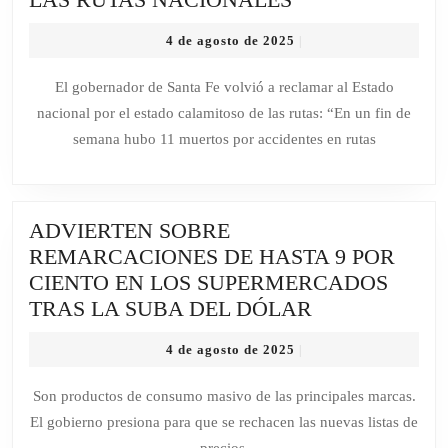
EN
VOLVIÓ
MAR
4
4 de agosto de 2025
|
A
DE
de
ALERTAR
AJÓ
agosto
El gobernador de Santa Fe volvió a reclamar al Estado
de
POR
nacional por el estado calamitoso de las rutas: “En un fin de
2025
LAS
semana hubo 11 muertos por accidentes en rutas
RUTAS
NACIONALES
ADVIERTEN SOBRE
REMARCACIONES DE HASTA 9 POR
CIENTO EN LOS SUPERMERCADOS
ADVIERTEN
TRAS LA SUBA DEL DÓLAR
SOBRE
4
4 de agosto de 2025
|
REMARCACI
de
DE
agosto
Son productos de consumo masivo de las principales marcas.
de
HASTA
El gobierno presiona para que se rechacen las nuevas listas de
2025
9
precios.