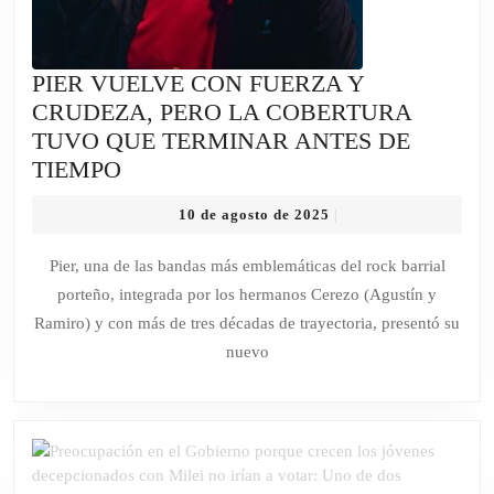
RANDAZZO
PIER VUELVE CON FUERZA Y
CRUDEZA, PERO LA COBERTURA
TUVO QUE TERMINAR ANTES DE
PIER
TIEMPO
VUELVE
10
10 de agosto de 2025
|
CON
de
FUERZA
agosto
Pier, una de las bandas más emblemáticas del rock barrial
de
Y
porteño, integrada por los hermanos Cerezo (Agustín y
2025
CRUDEZA,
Ramiro) y con más de tres décadas de trayectoria, presentó su
PERO
nuevo
LA
COBERTURA
TUVO
QUE
TERMINAR