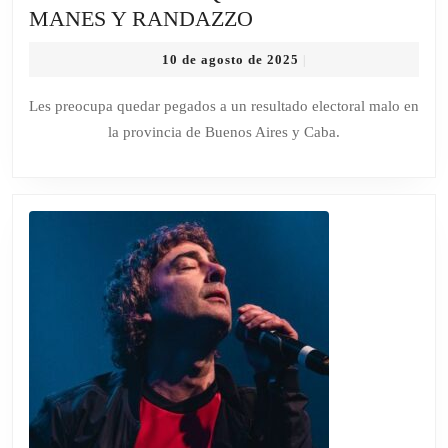
BRONCA
MANES Y RANDAZZO
DE
10
10 de agosto de 2025
|
LOS
de
GOBERNADORES
agosto
Les preocupa quedar pegados a un resultado electoral malo en
de
DEL
la provincia de Buenos Aires y Caba.
2025
GRUPO
DE
LOS
5
CON
SCHIARETTI
PORQUE
LES
METIÓ
A
MANES
Y