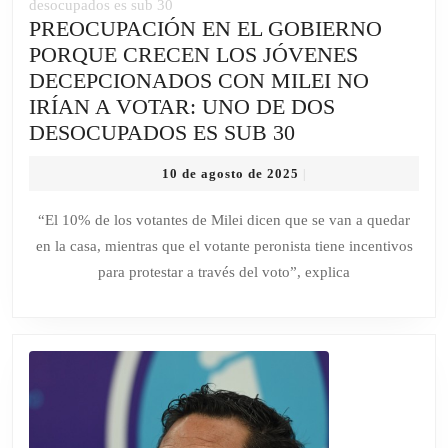
ANTES
PREOCUPACIÓN EN EL GOBIERNO
DE
PORQUE CRECEN LOS JÓVENES
TIEMPO
DECEPCIONADOS CON MILEI NO
IRÍAN A VOTAR: UNO DE DOS
PREOCUPACIÓ
DESOCUPADOS ES SUB 30
EN
10
10 de agosto de 2025
|
EL
de
GOBIERNO
agosto
“El 10% de los votantes de Milei dicen que se van a quedar
de
PORQUE
en la casa, mientras que el votante peronista tiene incentivos
2025
CRECEN
para protestar a través del voto”, explica
LOS
JÓVENES
DECEPCIONA
CON
MILEI
NO
IRÍAN