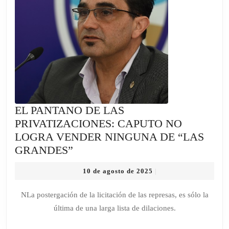
A
VOTAR:
UNO
DE
DOS
DESOCUPADO
ES
SUB
EL PANTANO DE LAS
30
PRIVATIZACIONES: CAPUTO NO
LOGRA VENDER NINGUNA DE “LAS
EL
GRANDES”
PANTANO
10
10 de agosto de 2025
|
DE
de
LAS
agosto
NLa postergación de la licitación de las represas, es sólo la
de
PRIVATIZACIONES:
última de una larga lista de dilaciones.
2025
CAPUTO