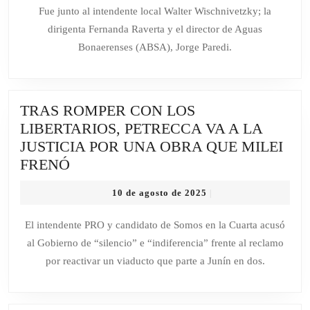
CASA
agosto
Fue junto al intendente local Walter Wischnivetzky; la
de
DE
dirigenta Fernanda Raverta y el director de Aguas
2025
LA
Bonaerenses (ABSA), Jorge Paredi.
PROVINC
EN
MAR
TRAS ROMPER CON LOS
CHIQUIT
LIBERTARIOS, PETRECCA VA A LA
JUSTICIA POR UNA OBRA QUE MILEI
TRAS
FRENÓ
ROMPER
10
10 de agosto de 2025
|
CON
de
LOS
agosto
El intendente PRO y candidato de Somos en la Cuarta acusó
de
LIBERTARIOS,
al Gobierno de “silencio” e “indiferencia” frente al reclamo
2025
PETRECCA
por reactivar un viaducto que parte a Junín en dos.
VA
A
LA