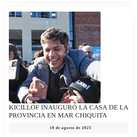
NO
LOGRA
VENDER
NINGUNA
DE
“LAS
GRANDES”
KICILLOF INAUGURÓ LA CASA DE LA
KICILLOF
PROVINCIA EN MAR CHIQUITA
INAUGU
10
10 de agosto de 2025
|
LA
de