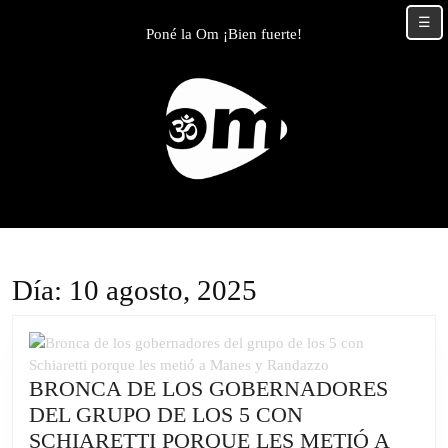
Skip
☰
to
Poné la Om ¡Bien fuerte!
content
Skip
to
content
Día:
10 agosto, 2025
BRONCA DE LOS GOBERNADORES
DEL GRUPO DE LOS 5 CON
SCHIARETTI PORQUE LES METIÓ A