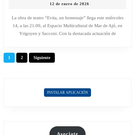
12
12 de enero de 2026
|
HOMENAJ
de
UNA
enero
La obra de teatro “Evita, un homenaje” llega este miércoles
de
PROPUEST
14, a las 21.00, al Espacio Multicultural de Mar de Ajó, en
2026
TEATRAL
Yrigoyen y Sacconi. Con la destacada actuación de
CON
ESTHER
GORIS
Paginación
1
2
Siguiente
COMO
de
PROTAGON
entradas
INSTALAR APLICACIÓN
Asociate