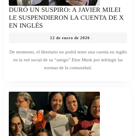
DURÓ UN SUSPIRO: A JAVIER MILEI
LE SUSPENDIERON LA CUENTA DE X
DURÓ
EN INGLÉS
UN
12
12 de enero de 2026
|
SUSPIRO:
de
A
enero
De momento, el libertario no podrá tener una cuenta en inglés
de
JAVIER
en la red social de su “amigo” Elon Musk por infringir las
2026
MILEI
normas de la comunidad.
LE
SUSPENDIERON
LA
CUENTA
DE
X
EN
INGLÉS