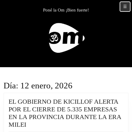
Skip
☰
to
Poné la Om ¡Bien fuerte!
content
Skip
to
content
Día:
12 enero, 2026
EL GOBIERNO DE KICILLOF ALERTA
POR EL CIERRE DE 5.335 EMPRESAS
EN LA PROVINCIA DURANTE LA ERA
EL
MILEI
GOBIERNO