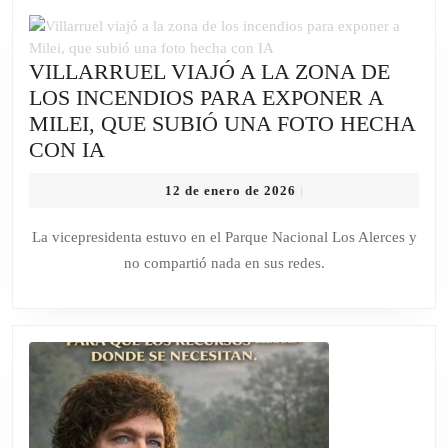
VILLARRUEL VIAJÓ A LA ZONA DE
LOS INCENDIOS PARA EXPONER A
MILEI, QUE SUBIÓ UNA FOTO HECHA
VILLARRUEL
CON IA
VIAJÓ
12
12 de enero de 2026
|
A
de
LA
enero
La vicepresidenta estuvo en el Parque Nacional Los Alerces y
de
ZONA
no compartió nada en sus redes.
2026
DE
LOS
INCENDIOS
PARA
EXPONER
A
MILEI,