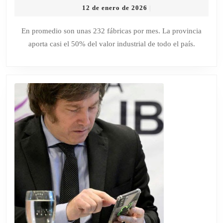
12
12 de enero de 2026
|
DE
de
KICILLOF
enero
En promedio son unas 232 fábricas por mes. La provincia
de
ALERTA
aporta casi el 50% del valor industrial de todo el país.
2026
POR
EL
CIERRE
DE
5.335
EMPRESAS
EN
LA
PROVINCIA
DURANTE
LA
ERA
MILEI