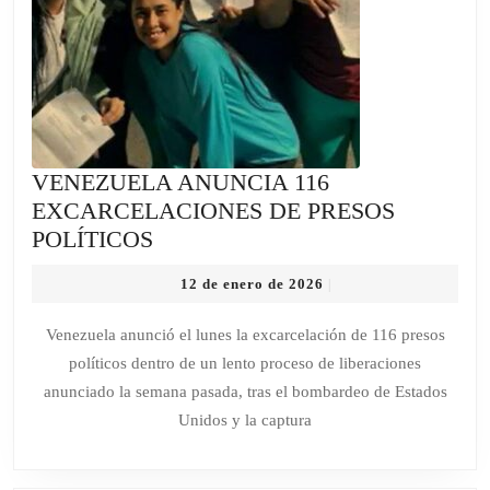
VENEZUELA ANUNCIA 116
EXCARCELACIONES DE PRESOS
VENEZUELA
POLÍTICOS
ANUNCIA
12
12 de enero de 2026
|
116
de
EXCARCELACIONES
enero
Venezuela anunció el lunes la excarcelación de 116 presos
de
DE
políticos dentro de un lento proceso de liberaciones
2026
PRESOS
anunciado la semana pasada, tras el bombardeo de Estados
POLÍTICOS
Unidos y la captura