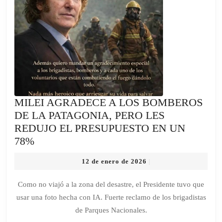
QUE
SUBIÓ
UNA
FOTO
HECHA
CON
IA
MILEI AGRADECE A LOS BOMBEROS
DE LA PATAGONIA, PERO LES
REDUJO EL PRESUPUESTO EN UN
MILEI
78%
AGRADECE
12
12 de enero de 2026
|
A
de
LOS
enero
Como no viajó a la zona del desastre, el Presidente tuvo que
de
BOMBEROS
usar una foto hecha con IA. Fuerte reclamo de los brigadistas
2026
DE
de Parques Nacionales.
LA