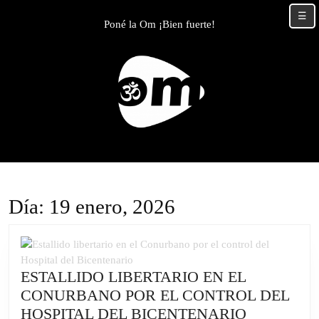
Skip
☰
to
Poné la Om ¡Bien fuerte!
content
Skip
to
content
Día:
19 enero, 2026
ESTALLIDO LIBERTARIO EN EL
CONURBANO POR EL CONTROL DEL
ESTALLI
HOSPITAL DEL BICENTENARIO