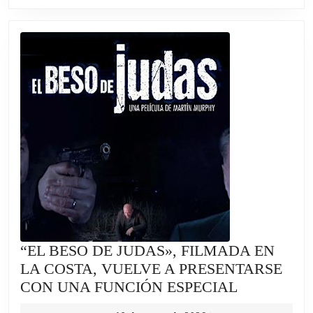
LES
PERDONE
LA
CUOTA
DE
USD
1000
MILLONE
DE
GAZA
“EL BESO DE JUDAS», FILMADA EN
LA COSTA, VUELVE A PRESENTARSE
“EL
CON UNA FUNCIÓN ESPECIAL
BESO