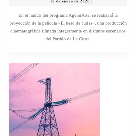
19
19 de enero de 2026
|
DE
de
JUDAS»,
enero
En el marco del programa AgendArte, se realizará la
de
FILMADA
proyección de la película «El beso de Judas», una producción
2026
EN
cinematográfica filmada íntegramente en distintos escenarios
LA
del Partido de La Costa.
COSTA,
VUELVE
A
PRESENTA
CON
UNA
FUNCIÓN
ESPECIAL