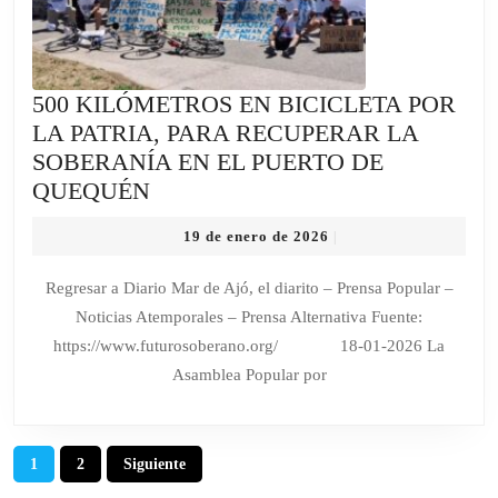
500 KILÓMETROS EN BICICLETA POR
LA PATRIA, PARA RECUPERAR LA
SOBERANÍA EN EL PUERTO DE
500
QUEQUÉN
KILÓMETROS
19
19 de enero de 2026
|
EN
de
BICICLETA
enero
Regresar a Diario Mar de Ajó, el diarito – Prensa Popular –
de
POR
Noticias Atemporales – Prensa Alternativa Fuente:
2026
LA
https://www.futurosoberano.org/ 18-01-2026 La
PATRIA,
Asamblea Popular por
PARA
RECUPERAR
LA
Paginación
1
2
Siguiente
SOBERANÍA
de