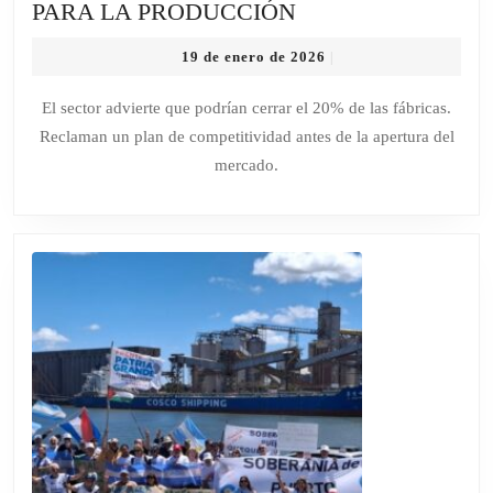
LAS
PARA LA PRODUCCIÓN
PYMES
19
19 de enero de 2026
|
INDUSTRIALES
de
ADVIERTEN
enero
El sector advierte que podrían cerrar el 20% de las fábricas.
de
QUE
Reclaman un plan de competitividad antes de la apertura del
2026
EL
mercado.
ACUERDO
MERCOSUR-
UE
ES
“UNA
BOMBA”
PARA
LA
PRODUCCIÓN