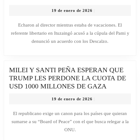
LIBERTAR
19
19 de enero de 2026
|
EN
de
EL
enero
Echaron al director mientras estaba de vacaciones. El
de
CONURB
referente libertario en Ituzaingó acusó a la cúpula del Pami y
2026
POR
denunció un acuerdo con los Descalzo.
EL
CONTROL
DEL
MILEI Y SANTI PEÑA ESPERAN QUE
HOSPITAL
TRUMP LES PERDONE LA CUOTA DE
DEL
MILEI
USD 1000 MILLONES DE GAZA
BICENTE
Y
19
19 de enero de 2026
|
SANTI
de
PEÑA
enero
El republicano exige un canon para los países que quieran
de
ESPERAN
sumarse a su “Board of Peace” con el que busca relegar a la
2026
QUE
ONU.
TRUMP