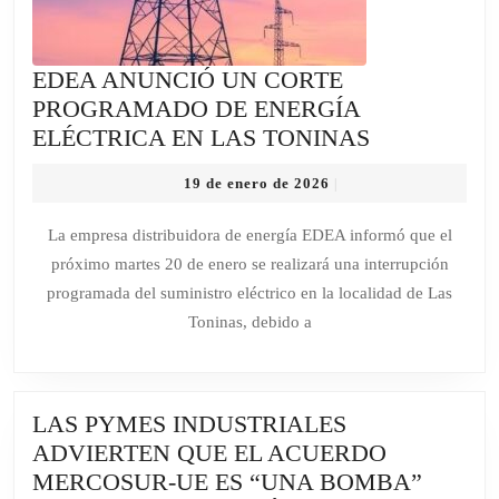
EDEA ANUNCIÓ UN CORTE
PROGRAMADO DE ENERGÍA
EDEA
ELÉCTRICA EN LAS TONINAS
ANUNCIÓ
19
19 de enero de 2026
|
UN
de
CORTE
enero
La empresa distribuidora de energía EDEA informó que el
de
PROGRAM
próximo martes 20 de enero se realizará una interrupción
2026
DE
programada del suministro eléctrico en la localidad de Las
ENERGÍA
Toninas, debido a
ELÉCTRIC
EN
LAS
LAS PYMES INDUSTRIALES
TONINAS
ADVIERTEN QUE EL ACUERDO
MERCOSUR-UE ES “UNA BOMBA”