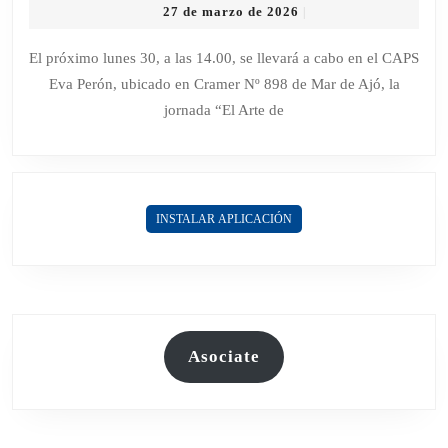
27
27 de marzo de 2026
|
UNA
de
JORNADA
marzo
El próximo lunes 30, a las 14.00, se llevará a cabo en el CAPS
de
SOBRE
Eva Perón, ubicado en Cramer Nº 898 de Mar de Ajó, la
2026
CRIANZA
jornada “El Arte de
Y
DESARROLLO
EMOCIONAL
EN
INSTALAR APLICACIÓN
LA
PRIMERA
INFANCIA
Asociate