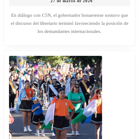
27
27 de marzo de 2026
|
CELEBRÓ
de
EL
marzo
En diálogo con C5N, el gobernador bonaerense sostuvo que
de
FALLO
el discurso del libertario terminó favoreciendo la posición de
2026
POR
los demandantes internacionales.
YPF
Y
RECORDÓ
QUE
MILEI
“LE
DIO
LA
RAZÓN
A
LOS
BUITRES
TODO