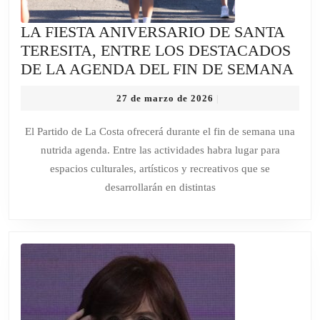
EL
TIEMPO”
LA FIESTA ANIVERSARIO DE SANTA
TERESITA, ENTRE LOS DESTACADOS
LA
DE LA AGENDA DEL FIN DE SEMANA
FIE
27
27 de marzo de 2026
|
AN
de
DE
marzo
El Partido de La Costa ofrecerá durante el fin de semana una
de
SA
nutrida agenda. Entre las actividades habra lugar para
2026
TER
espacios culturales, artísticos y recreativos que se
EN
desarrollarán en distintas
LO
DE
DE
LA
AG
DE
FIN