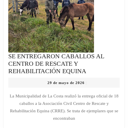
SE ENTREGARON CABALLOS AL
CENTRO DE RESCATE Y
SE
REHABILITACIÓN EQUINA
ENTREGARO
29
29 de mayo de 2026
|
CABALLOS
de
AL
mayo
La Municipalidad de La Costa realizó la entrega oficial de 18
de
CENTRO
caballos a la Asociación Civil Centro de Rescate y
2026
DE
Rehabilitación Equina (CRRE). Se trata de ejemplares que se
RESCATE
encontraban
Y