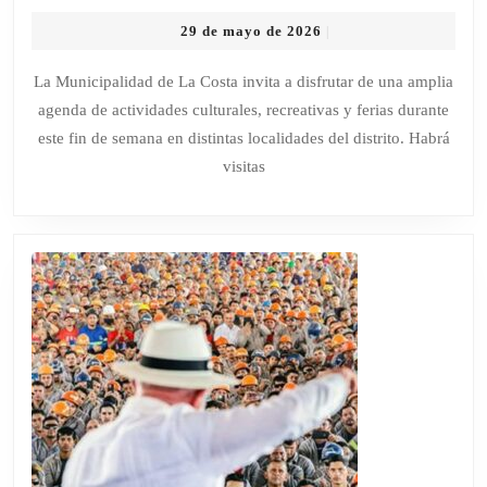
ENCUE
29
29 de mayo de 2026
|
CULTU
de
Y
mayo
La Municipalidad de La Costa invita a disfrutar de una amplia
de
PROPU
agenda de actividades culturales, recreativas y ferias durante
2026
GRATU
este fin de semana en distintas localidades del distrito. Habrá
PARA
visitas
DISFR
EL
ÚLTIM
FIN
DE
SEMA
DE
MAYO
EN
LA
COSTA