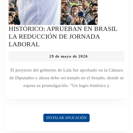
HISTÓRICO: APRUEBAN EN BRASIL
LA REDUCCIÓN DE JORNADA
HISTÓRICO:
LABORAL
APRUEBAN
29
29 de mayo de 2026
|
EN
de
BRASIL
mayo
El proyecto del gobierno de Lula fue aprobado en la Cámara
de
LA
de Diputados y ahora debe ser tratado en el Senado, donde se
2026
REDUCCIÓN
espera su promulgación. “Un logro histórico y
DE
JORNADA
LABORAL
INSTALAR APLICACIÓN