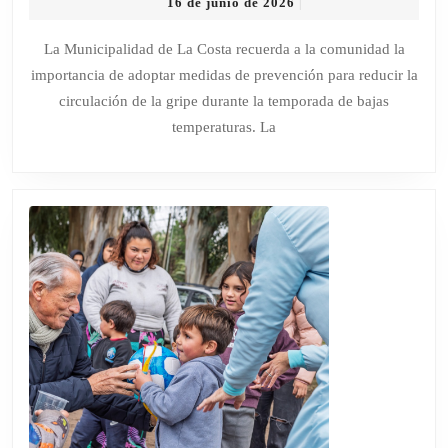
16
16 de junio de 2026
|
DE
de
LA
junio
La Municipalidad de La Costa recuerda a la comunidad la
de
PREVENCIÓN
importancia de adoptar medidas de prevención para reducir la
2026
PARA
circulación de la gripe durante la temporada de bajas
EVITAR
temperaturas. La
CONTAGIOS
DE
GRIPE