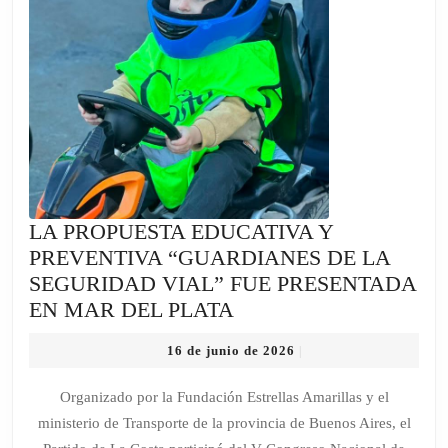
SAN
CLEMENT
LA PROPUESTA EDUCATIVA Y
PREVENTIVA “GUARDIANES DE LA
SEGURIDAD VIAL” FUE PRESENTADA
LA
EN MAR DEL PLATA
PROPUESTA
16
16 de junio de 2026
|
EDUCATIVA
de
Y
junio
Organizado por la Fundación Estrellas Amarillas y el
de
PREVENTIVA
ministerio de Transporte de la provincia de Buenos Aires, el
2026
“GUARDIANES