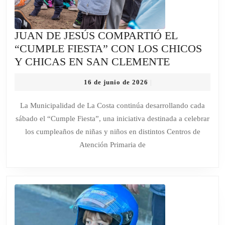
JUAN DE JESÚS COMPARTIÓ EL
“CUMPLE FIESTA” CON LOS CHICOS
JUAN
Y CHICAS EN SAN CLEMENTE
DE
16
16 de junio de 2026
|
JESÚS
de
COMPART
junio
La Municipalidad de La Costa continúa desarrollando cada
de
EL
sábado el “Cumple Fiesta”, una iniciativa destinada a celebrar
2026
“CUMPLE
los cumpleaños de niñas y niños en distintos Centros de
FIESTA”
Atención Primaria de
CON
LOS
CHICOS
Y
CHICAS
EN