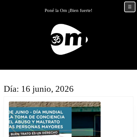
Skip
☰
to
Poné la Om ¡Bien fuerte!
content
Skip
to
content
Día:
16 junio, 2026