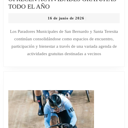
LOS
TODO EL AÑO
PARADORES
16
16 de junio de 2026
|
MUNICIPALES
de
OFRECEN
junio
Los Paradores Municipales de San Bernardo y Santa Teresita
de
ACTIVIDADES
continúan consolidándose como espacios de encuentro,
2026
GRATUITAS
participación y bienestar a través de una variada agenda de
TODO
actividades gratuitas destinadas a vecinos
EL
AÑO