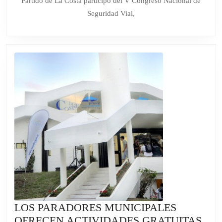
Partido de La Costa participó del V Congreso Nacional de
DE
Seguridad Vial,
LA
SEGURIDAD
VIAL”
FUE
PRESENTADA
EN
MAR
DEL
PLATA
LOS PARADORES MUNICIPALES
OFRECEN ACTIVIDADES GRATUITAS