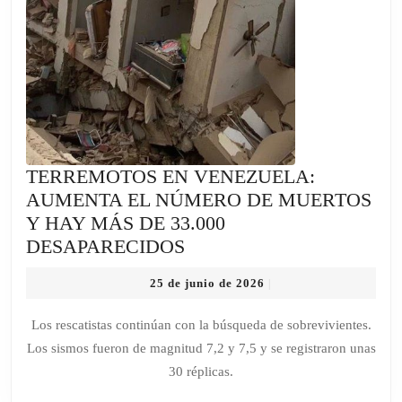
TERREMOTOS EN VENEZUELA:
AUMENTA EL NÚMERO DE MUERTOS
Y HAY MÁS DE 33.000
TERREMOTOS
DESAPARECIDOS
EN
25
25 de junio de 2026
|
VENEZUELA:
de
AUMENTA
junio
Los rescatistas continúan con la búsqueda de sobrevivientes.
de
EL
Los sismos fueron de magnitud 7,2 y 7,5 y se registraron unas
2026
NÚMERO
30 réplicas.
DE