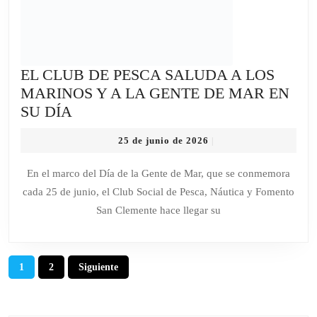
EL CLUB DE PESCA SALUDA A LOS
MARINOS Y A LA GENTE DE MAR EN
EL
SU DÍA
CLUB
25
25 de junio de 2026
|
DE
de
PESCA
junio
En el marco del Día de la Gente de Mar, que se conmemora
de
SALUDA
cada 25 de junio, el Club Social de Pesca, Náutica y Fomento
2026
A
San Clemente hace llegar su
LOS
MARINOS
Y
Paginación
1
2
Siguiente
A
de
LA
entradas
GENTE