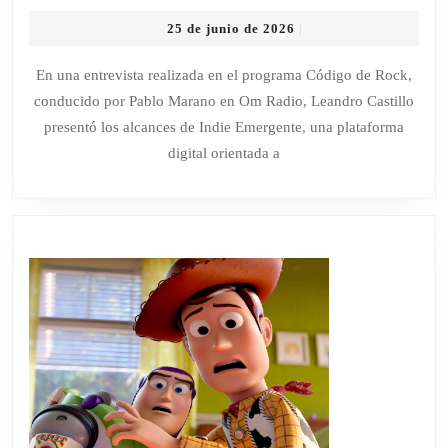
EMERGENTE:
25
25 de junio de 2026
|
LA
de
PLATAFORMA
junio
En una entrevista realizada en el programa Código de Rock,
de
QUE
conducido por Pablo Marano en Om Radio, Leandro Castillo
2026
BUSCA
presentó los alcances de Indie Emergente, una plataforma
CONECTAR
digital orientada a
A
ARTISTAS
INDEPENDIENTE
CON
MEDIOS
DE
TODA
LATINOAMÉRIC