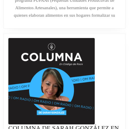
programa PUPAAs (Pequeñas Unidades Productivas de
2026
LA
Alimentos Artesanales), una herramienta que permite a
PR
quienes elaboran alimentos en sus hogares formalizar su
DE
AL
EL
EN
CA
COLUMNA DE SARAH GONZÁLEZ EN