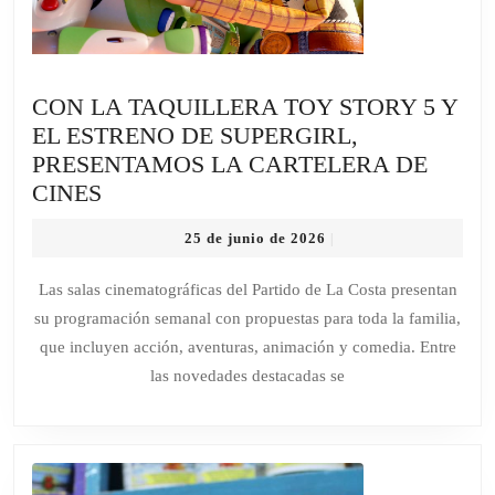
CON LA TAQUILLERA TOY STORY 5 Y
EL ESTRENO DE SUPERGIRL,
PRESENTAMOS LA CARTELERA DE
CON
CINES
LA
25
25 de junio de 2026
|
TAQUILLERA
de
TOY
junio
Las salas cinematográficas del Partido de La Costa presentan
de
STORY
su programación semanal con propuestas para toda la familia,
2026
5
que incluyen acción, aventuras, animación y comedia. Entre
Y
las novedades destacadas se
EL
ESTRENO
DE
SUPERGIRL,