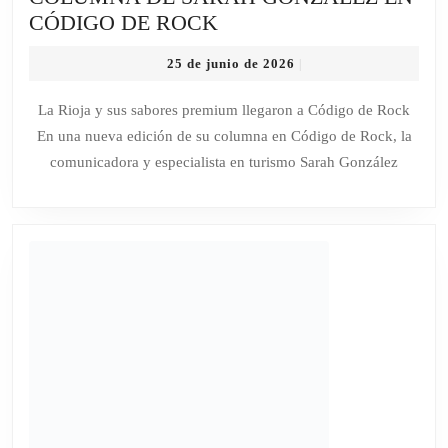
COLUMNA
CÓDIGO DE ROCK
DE
25
25 de junio de 2026
|
SARAH
de
GONZÁLEZ
junio
La Rioja y sus sabores premium llegaron a Código de Rock
de
EN
En una nueva edición de su columna en Código de Rock, la
2026
CÓDIGO
comunicadora y especialista en turismo Sarah González
DE
ROCK