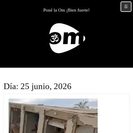
Skip
☰
to
Poné la Om ¡Bien fuerte!
content
Skip
to
content
Día:
25 junio, 2026