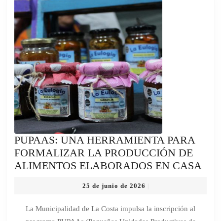
PRESENTAMOS
LA
CARTELERA
DE
CINES
PUPAAS: UNA HERRAMIENTA PARA
FORMALIZAR LA PRODUCCIÓN DE
PUP
ALIMENTOS ELABORADOS EN CASA
UN
25
25 de junio de 2026
|
HE
de
PA
junio
La Municipalidad de La Costa impulsa la inscripción al
de
FO