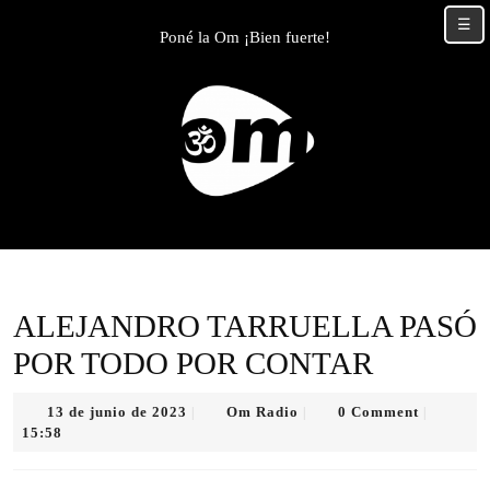
Skip
☰
to
Poné la Om ¡Bien fuerte!
content
Skip
to
content
ALEJANDRO TARRUELLA PASÓ
POR TODO POR CONTAR
13
Om
13 de junio de 2023
Om Radio
0 Comment
|
|
|
de
Radio
15:58
junio
de