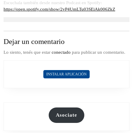
2023
Escuchala también desde nuestro Podcast en Spotify:
https://open.spotify.com/show/2vP4UmLTu03SEiAk006ZkZ
Dejar un comentario
Lo siento, tenés que estar
conectado
para publicar un comentario.
INSTALAR APLICACIÓN
Asociate