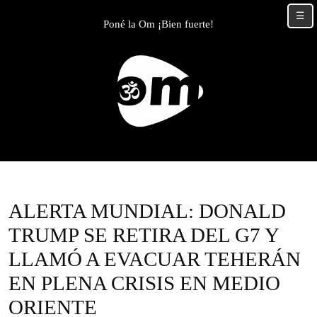
Skip
☰
to
Poné la Om ¡Bien fuerte!
content
Skip
to
content
ALERTA MUNDIAL: DONALD
TRUMP SE RETIRA DEL G7 Y
LLAMÓ A EVACUAR TEHERÁN
EN PLENA CRISIS EN MEDIO
ORIENTE