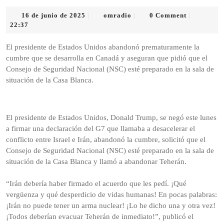
16
omradio
16 de junio de 2025
omradio
0 Comment
|
|
|
de
22:37
junio
de
El presidente de Estados Unidos abandonó prematuramente la
2025
cumbre que se desarrolla en Canadá y aseguran que pidió que el
Consejo de Seguridad Nacional (NSC) esté preparado en la sala de
situación de la Casa Blanca.
El presidente de Estados Unidos, Donald Trump, se negó este lunes
a firmar una declaración del G7 que llamaba a desacelerar el
conflicto entre Israel e Irán, abandonó la cumbre, solicitó que el
Consejo de Seguridad Nacional (NSC) esté preparado en la sala de
situación de la Casa Blanca y llamó a abandonar Teherán.
“Irán debería haber firmado el acuerdo que les pedí. ¡Qué
vergüenza y qué desperdicio de vidas humanas! En pocas palabras:
¡Irán no puede tener un arma nuclear! ¡Lo he dicho una y otra vez!
¡Todos deberían evacuar Teherán de inmediato!”, publicó el