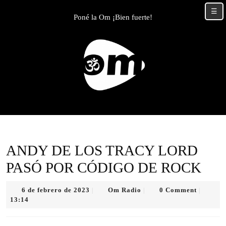
Skip
☰
to
Poné la Om ¡Bien fuerte!
content
Skip
to
content
ANDY DE LOS TRACY LORD
PASÓ POR CÓDIGO DE ROCK
6
Om
6 de febrero de 2023
Om Radio
0 Comment
|
|
|
de
Radio
13:14
febrero
de