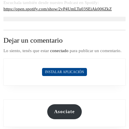
2023
Escuchala también desde nuestro Podcast en Spotify:
https://open.spotify.com/show/2vP4UmLTu03SEiAk006ZkZ
Dejar un comentario
Lo siento, tenés que estar
conectado
para publicar un comentario.
INSTALAR APLICACIÓN
Asociate