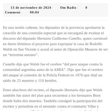
13
Om
13 de noviembre de 2024
Om Radio
0
|
|
de
Radio
Comment
00:04
|
noviembre
de
2024
En una sesión caliente, los diputados de la provincia aprobaron la
creación de una comisión especial que se encargará de evaluar el
discurso del diputado libertario Guillermo Castello, quien cuestionó
en duros términos el proyecto para expropiar la casa de Rodolfo
Walsh en San Vicente y acusó al autor de Operación Masacre de ser
un “terrorista asesino”.
Castello dijo que Walsh fue el cerebro “del peor ataque contra la
comunidad argentina antes de la AMIA”. Dijo que fue el cerebro
del ataque al comedor de la Policía Federal en 1976 que dejó un
saldo de 23 muertos y 110 heridos.
Entre abucheos del recinto, el diputado libertario dijo que Walsh
también fue autor del plan para secuestrar a los hermanos Born
donde hubo dos muertos. También consignó la participación del
escritor y periodista en el atentado contra el comisario Villar y