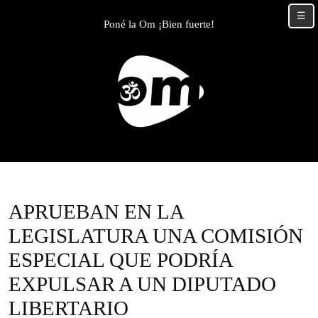
Skip
☰
to
Poné la Om ¡Bien fuerte!
content
Skip
to
content
APRUEBAN EN LA
LEGISLATURA UNA COMISIÓN
ESPECIAL QUE PODRÍA
EXPULSAR A UN DIPUTADO
LIBERTARIO