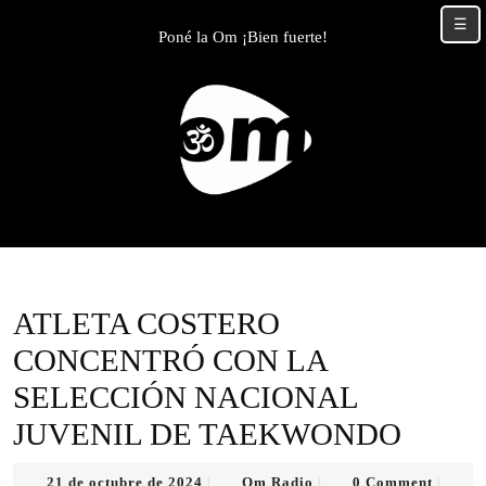
Skip
☰
to
Poné la Om ¡Bien fuerte!
content
Skip
to
content
ATLETA COSTERO
CONCENTRÓ CON LA
SELECCIÓN NACIONAL
JUVENIL DE TAEKWONDO
21
Om
21 de octubre de 2024
Om Radio
0 Comment
|
|
|