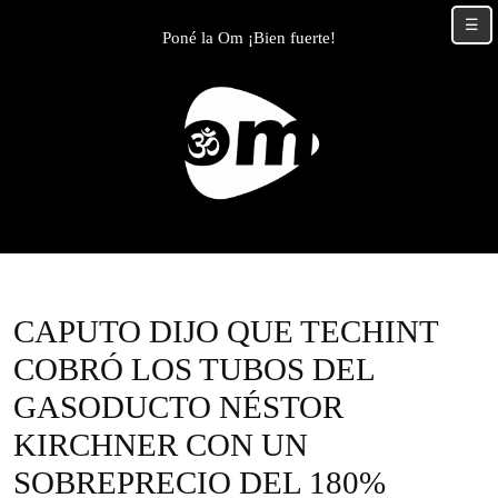
Skip
☰
to
Poné la Om ¡Bien fuerte!
content
Skip
to
content
CAPUTO DIJO QUE TECHINT
COBRÓ LOS TUBOS DEL
GASODUCTO NÉSTOR
KIRCHNER CON UN
SOBREPRECIO DEL 180%