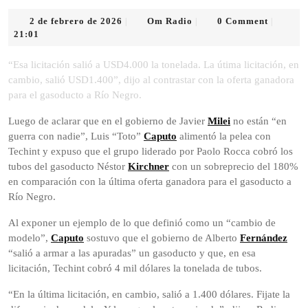
2
Om
2 de febrero de 2026
Om Radio
0 Comment
|
|
|
de
Radio
21:01
febrero
de
“Esa licitación salió a USD4.000 la tonelada. La útima licitación, en
2026
cambio, salió USD1.400”, dijo al contrastar con la oferta ganadora
para el gasoducto a Río Negro.
Luego de aclarar que en el gobierno de Javier
Milei
no están “en
guerra con nadie”, Luis “Toto”
Caputo
alimentó la pelea con
Techint y expuso que el grupo liderado por Paolo Rocca cobró los
tubos del gasoducto Néstor
Kirchner
con un sobreprecio del 180%
en comparación con la última oferta ganadora para el gasoducto a
Río Negro.
Al exponer un ejemplo de lo que definió como un “cambio de
modelo”,
Caputo
sostuvo que el gobierno de Alberto
Fernández
“salió a armar a las apuradas” un gasoducto y que, en esa
licitación, Techint cobró 4 mil dólares la tonelada de tubos.
“En la última licitación, en cambio, salió a 1.400 dólares. Fijate la