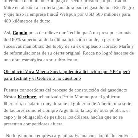
diferencia de modelo. Y lo paga el sector privado”, dijo a Radio
Mitre en alusión a la oferta ganadora para el gasoducto a Río Negro
y que hizo la empresa hindú Welspun por USD S03 millones para
480 kilómetros de ducto.
Así,
Caputo
puso de relieve que Techint pasó un presupuesto más
de 180% superior al de la última licitación donde, a pesar de
sucesivas maniobras, del lobby de su ex empleado Horacio Marín y
de reformulaciones de su oferta original, Rocca no logró hacerse de
una obra estratégica en su rubro ícono.
Oleoducto Vaca Muerta Sur: la polémica licitación que YPF operó
para Techint y el Gobierno no cuestionó
Fuentes conocedoras del proceso de construcción del gasoducto
Néstor
Kirchner
, rebautizado Perito Moreno por el gobierno
libertario, señalaron que, durante el gobierno de Alberto, una serie
de factores como el Compre Argentino, la Ley de obra pública, el
cepo y la obligación de pesificar los dólares, hacían que no se
presenten competidores afuera.
“No lo ganó una empresa argentina. Es una cuestión de incentivos.