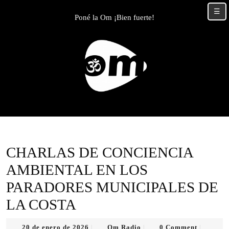
Skip
☰
to
Poné la Om ¡Bien fuerte!
content
Skip
to
content
CHARLAS DE CONCIENCIA
AMBIENTAL EN LOS
PARADORES MUNICIPALES DE
LA COSTA
20
Om
20 de enero de 2026
Om Radio
0 Comment
|
|
|