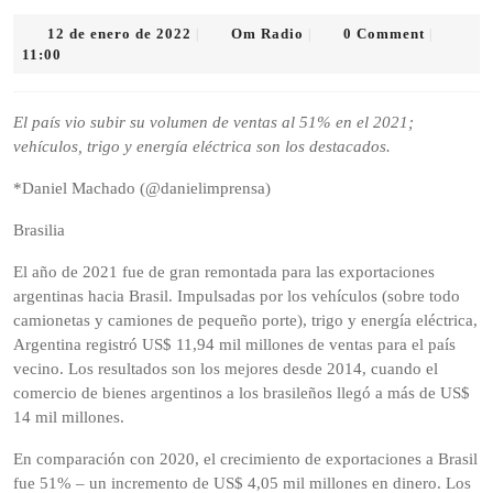
12
Om
12 de enero de 2022
Om Radio
0 Comment
|
|
|
de
Radio
11:00
enero
de
2022
El país vio subir su volumen de ventas al 51% en el 2021;
vehículos, trigo y energía eléctrica son los destacados.
*Daniel Machado (@danielimprensa)
Brasilia
El año de 2021 fue de gran remontada para las exportaciones
argentinas hacia Brasil. Impulsadas por los vehículos (sobre todo
camionetas y camiones de pequeño porte), trigo y energía eléctrica,
Argentina registró US$ 11,94 mil millones de ventas para el país
vecino. Los resultados son los mejores desde 2014, cuando el
comercio de bienes argentinos a los brasileños llegó a más de US$
14 mil millones.
En comparación con 2020, el crecimiento de exportaciones a Brasil
fue 51% – un incremento de US$ 4,05 mil millones en dinero. Los