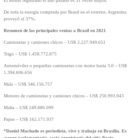
El monto registrado el año pasado es 31 veces mayor.
De toda la energía comprada por Brasil en el exterior, Argentina
proveyó el 37%.
Resumen de las principales ventas a Brasil en 2021
Camionetas y camiones chicos – US$ 2.227.949.651
Trigo – US$ 1.458.772.875
Automóviles o pequeñas camionetas con motor hasta 3.0 – US$
1.394.606.656
Maíz – US$ 346.156.757
Motores de camionetas y camiones chicos – US$ 250.993.943
Malta – US$ 249.886.099
Papas – US$ 162.171.937
*Daniel Machado es periodista, vive y trabaja en Brasilia. Es
asesor parlamentario, socio-propietario del sitio Norte