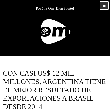
Skip
☰
to
Poné la Om ¡Bien fuerte!
content
Skip
to
content
CON CASI US$ 12 MIL
MILLONES, ARGENTINA TIENE
EL MEJOR RESULTADO DE
EXPORTACIONES A BRASIL
DESDE 2014