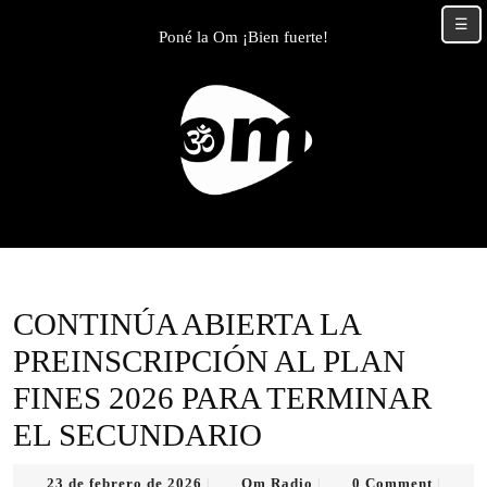
Skip
☰
to
Poné la Om ¡Bien fuerte!
content
Skip
to
content
CONTINÚA ABIERTA LA
PREINSCRIPCIÓN AL PLAN
FINES 2026 PARA TERMINAR
EL SECUNDARIO
23
Om
23 de febrero de 2026
Om Radio
0 Comment
|
|
|