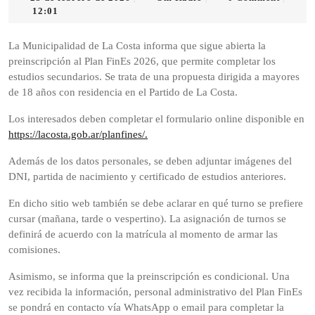
de
Radio
12:01
febrero
de
La Municipalidad de La Costa informa que sigue abierta la
2026
preinscripción al Plan FinEs 2026, que permite completar los
estudios secundarios. Se trata de una propuesta dirigida a mayores
de 18 años con residencia en el Partido de La Costa.
Los interesados deben completar el formulario online disponible en
https://lacosta.gob.ar/planfines/.
Además de los datos personales, se deben adjuntar imágenes del
DNI, partida de nacimiento y certificado de estudios anteriores.
En dicho sitio web también se debe aclarar en qué turno se prefiere
cursar (mañana, tarde o vespertino). La asignación de turnos se
definirá de acuerdo con la matrícula al momento de armar las
comisiones.
Asimismo, se informa que la preinscripción es condicional. Una
vez recibida la información, personal administrativo del Plan FinEs
se pondrá en contacto vía WhatsApp o email para completar la