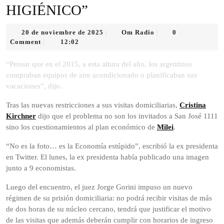
HIGIÉNICO”
20
Om
20 de noviembre de 2025
Om Radio
0
|
|
de
Radio
Comment
12:02
|
noviembre
de
“Pensar que en el 2015, a esta altura del año, los argentinos
2025
compraban equipos de aire acondicionado o planificaban sus
vacaciones”, dijo.
Tras las nuevas restricciones a sus visitas domiciliarias,
Cristina
Kirchner
dijo que el problema no son los invitados a San José 1111
sino los cuestionamientos al plan económico de
Milei
.
“No es la foto… es la Economía estúpido”, escribió la ex presidenta
en Twitter. El lunes, la ex presidenta había publicado una imagen
junto a 9 economistas.
Luego del encuentro, el juez Jorge Gorini impuso un nuevo
régimen de su prisión domiciliaria: no podrá recibir visitas de más
de dos horas de su núcleo cercano, tendrá que justificar el motivo
de las visitas que además deberán cumplir con horarios de ingreso