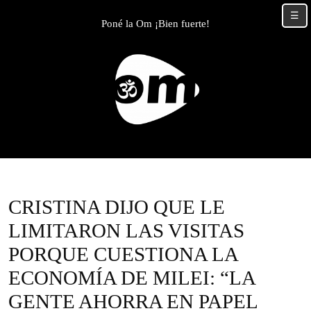
Skip
☰
to
Poné la Om ¡Bien fuerte!
content
Skip
to
content
CRISTINA DIJO QUE LE
LIMITARON LAS VISITAS
PORQUE CUESTIONA LA
ECONOMÍA DE MILEI: “LA
GENTE AHORRA EN PAPEL