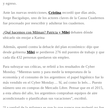
y egreso.
Ante las nuevas restricciones,
Cristina
recordó que días atrás,
Jorge Bacigalupo, uno de los actores claves de la Causa Cuadernos
fue procesado por reescribir y adulterar los cuadernos.
¿Qué hacemos con Milman? Patricia y
Milei
debaten dónde
ubicarlo sin enojar a Karina
Además, apuntó contra la debacle del plan económico: dijo que
desde gobierna
Milei
se perdieron 276 mil puestos de trabajo y que
cada día 432 personas quedaron sin empleo.
Para subrayar sus críticas, se refirió a los resultados de Cyber
Monday. “Mientras tanto y para medir la temperatura de la
economía y el consumo de los argentinos: el papel higiénico fue lo
más vendido en el Cyber Monday… Sí, así como lo leés… Puesto
número uno en compras de Mercado Libre. Pensar que en el 2015,
a esta altura del año, los argentinos compraban equipos de aire
acondicionado o planificaban sus vacaciones”, escribió.
“La verdad de la milanesa es que lo que parece que molestó no fue