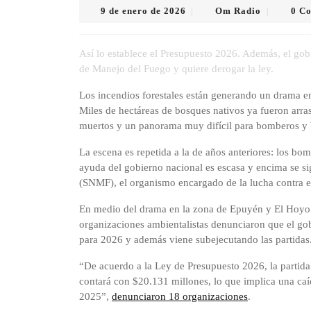
9
Om
9 de enero de 2026
Om Radio
0 C
|
|
de
Radio
enero
de
Así lo establece el Presupuesto 2026. Además, el gob
2026
de Manejo del Fuego y quiere derogar la ley.
Los incendios forestales están generando un drama e
Miles de hectáreas de bosques nativos ya fueron arra
muertos y un panorama muy difícil para bomberos y 
La escena es repetida a la de años anteriores: los bo
ayuda del gobierno nacional es escasa y encima se s
(SNMF), el organismo encargado de la lucha contra el
En medio del drama en la zona de Epuyén y El Hoyo 
organizaciones ambientalistas denunciaron que el go
para 2026 y además viene subejecutando las partidas
“De acuerdo a la Ley de Presupuesto 2026, la partid
contará con $20.131 millones, lo que implica una ca
2025”,
denunciaron 18 organizaciones
.