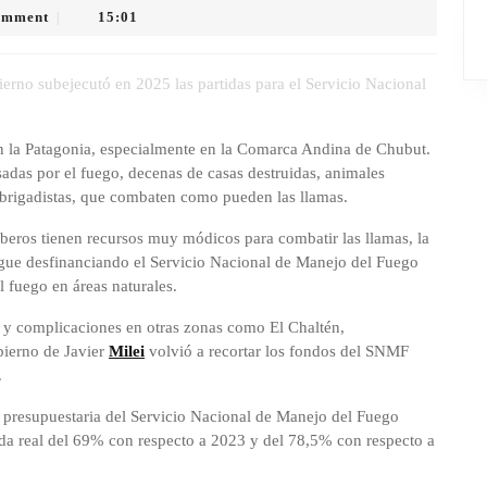
omment
15:01
|
ierno subejecutó en 2025 las partidas para el Servicio Nacional
n la Patagonia, especialmente en la Comarca Andina de Chubut.
sadas por el fuego, decenas de casas destruidas, animales
brigadistas, que combaten como pueden las llamas.
mberos tienen recursos muy módicos para combatir las llamas, la
igue desfinanciando el Servicio Nacional de Manejo del Fuego
 fuego en áreas naturales.
y complicaciones en otras zonas como El Chaltén,
bierno de Javier
Milei
volvió a recortar los fondos del SNMF
.
a presupuestaria del Servicio Nacional de Manejo del Fuego
ída real del 69% con respecto a 2023 y del 78,5% con respecto a