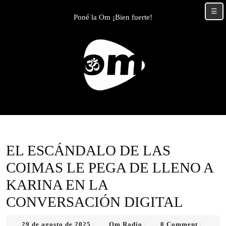
Skip
☰
to
Poné la Om ¡Bien fuerte!
content
Skip
to
content
EL ESCÁNDALO DE LAS
COIMAS LE PEGA DE LLENO A
KARINA EN LA
CONVERSACIÓN DIGITAL
29
Om
29 de agosto de 2025
Om Radio
0 Comment
|
|
|