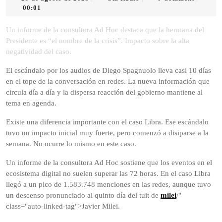
de
Radio
00:01
agosto
de
Un informe de la consultora Ad Hoc destaca que la hermana del
2025
Presidente es “el nombre de la crisis”. Impacto sobre la alta
negatividad del caso.
El escándalo por los audios de Diego Spagnuolo lleva casi 10 días
en el tope de la conversación en redes. La nueva información que
circula día a día y la dispersa reacción del gobierno mantiene al
tema en agenda.
Existe una diferencia importante con el caso Libra. Ese escándalo
tuvo un impacto inicial muy fuerte, pero comenzó a disiparse a la
semana. No ocurre lo mismo en este caso.
Un informe de la consultora Ad Hoc sostiene que los eventos en el
ecosistema digital no suelen superar las 72 horas. En el caso Libra
llegó a un pico de 1.583.748 menciones en las redes, aunque tuvo
un descenso pronunciado al quinto día del tuit de
milei
/"
class="auto-linked-tag">Javier Milei.