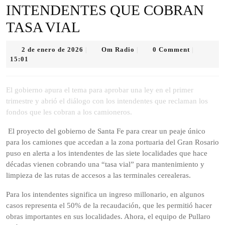
INTENDENTES QUE COBRAN
TASA VIAL
2
Om
2 de enero de 2026
Om Radio
0 Comment
|
|
|
de
Radio
15:01
enero
de
2026
El gobierno apura el tema para aprobar una ley en el primer
trimestre y abrió el diálogo con los intendentes que reclaman los
fondos que les cobran a los camioneros.
El proyecto del gobierno de Santa Fe para crear un peaje único
para los camiones que accedan a la zona portuaria del Gran Rosario
puso en alerta a los intendentes de las siete localidades que hace
décadas vienen cobrando una “tasa vial” para mantenimiento y
limpieza de las rutas de accesos a las terminales cerealeras.
Para los intendentes significa un ingreso millonario, en algunos
casos representa el 50% de la recaudación, que les permitió hacer
obras importantes en sus localidades. Ahora, el equipo de Pullaro