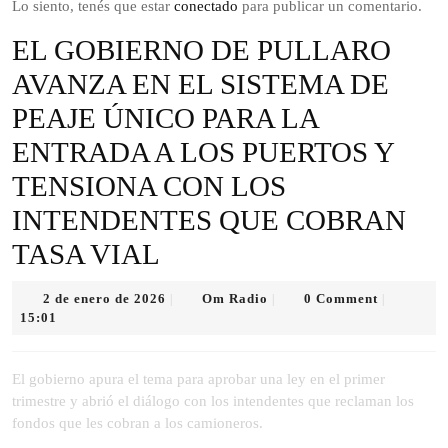
Lo siento, tenés que estar
conectado
para publicar un comentario.
EL GOBIERNO DE PULLARO
AVANZA EN EL SISTEMA DE
PEAJE ÚNICO PARA LA
ENTRADA A LOS PUERTOS Y
TENSIONA CON LOS
INTENDENTES QUE COBRAN
TASA VIAL
2
Om
2 de enero de 2026
Om Radio
0 Comment
|
|
|
de
Radio
15:01
enero
de
2026
El gobierno apura el tema para aprobar una ley en el primer
trimestre y abrió el diálogo con los intendentes que reclaman los
fondos que les cobran a los camioneros.