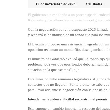
10
Om
10 de noviembre de 2025
Om Radio
|
|
de
Radi
noviembre
El gobierno ata ese fondo a un porcentaje del endeu
de
Katopodis y Cacallares los negociadores el gobernad
2025
Con la negociación por el presupuesto 2026 lanzada. E
y rechazó la posibilidad de un fondo fijo para los mu
El Ejecutivo propuso una asistencia integrada por un
oposición reclaman un monto fijo, desenganchado de
El ministro de Gobierno explicó que un fondo fijo que
problema toda vez que esos fondos deberían salir de 
situación en la que estamos”, dijo.
Este lunes no hubo reuniones legislativas. Algunos d
contactos que no llegaron. Por lo pronto, se sabe que
para llevar adelante la negociación con la oposición
Intendentes le piden a Kicillof reconstruir el peronis
Esto supone un cambio importante respecto del esqu