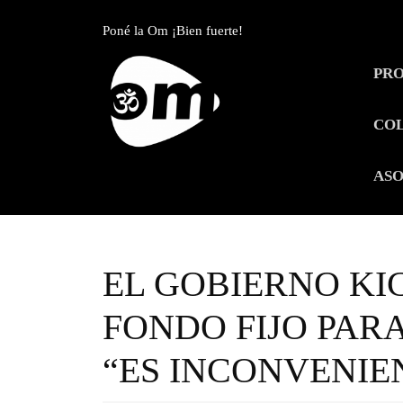
Skip
to
Poné la Om ¡Bien fuerte!
content
Skip
PR
to
content
CO
ASO
EL GOBIERNO KI
FONDO FIJO PAR
“ES INCONVENIE