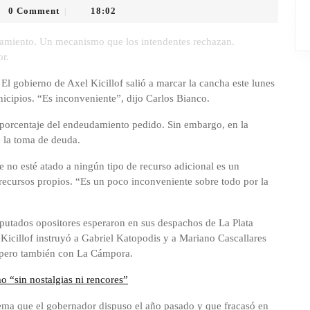
0 Comment
18:02
|
o
damiento. Un mecanismo que los intendentes rechazan.
or.
l gobierno de Axel Kicillof salió a marcar la cancha este lunes
nicipios. “Es inconveniente”, dijo Carlos Bianco.
 porcentaje del endeudamiento pedido. Sin embargo, en la
 la toma de deuda.
 no esté atado a ningún tipo de recurso adicional es un
recursos propios. “Es un poco inconveniente sobre todo por la
iputados opositores esperaron en sus despachos de La Plata
 Kicillof instruyó a Gabriel Katopodis y a Mariano Cascallares
, pero también con La Cámpora.
mo “sin nostalgias ni rencores”
ema que el gobernador dispuso el año pasado y que fracasó en