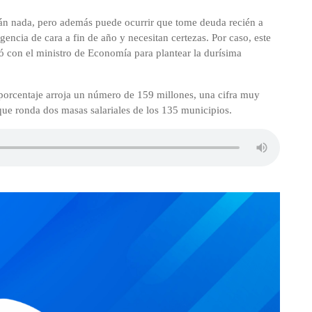
án nada, pero además puede ocurrir que tome deuda recién a
encia de cara a fin de año y necesitan certezas. Por caso, este
ió con el ministro de Economía para plantear la durísima
 porcentaje arroja un número de 159 millones, una cifra muy
que ronda dos masas salariales de los 135 municipios.