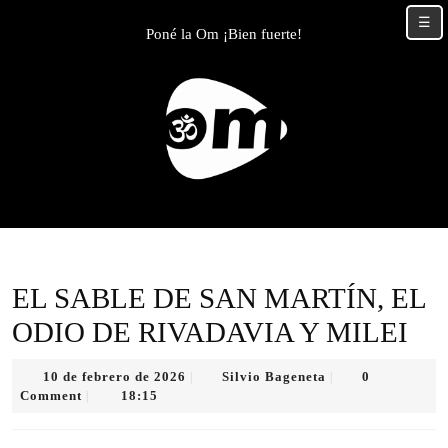
Skip
☰
to
Poné la Om ¡Bien fuerte!
content
Skip
to
content
EL SABLE DE SAN MARTÍN, EL
ODIO DE RIVADAVIA Y MILEI
10
Silvio
10 de febrero de 2026
Silvio Bageneta
0
|
|
de
Bageneta
Comment
18:15
|
febrero
de