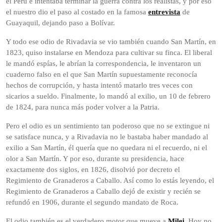
el Perú e intentaba terminar la guerra contra los realistas, y por eso
el nuestro dio el paso al costado en la famosa
entrevista
de
Guayaquil, dejando paso a Bolívar.
Y todo ese odio de Rivadavia se vio también cuando San Martín, en
1823, quiso instalarse en Mendoza para cultivar su finca. El liberal
le mandó espías, le abrían la correspondencia, le inventaron un
cuaderno falso en el que San Martín supuestamente reconocía
hechos de corrupción, y hasta intentó matarlo tres veces con
sicarios a sueldo. Finalmente, lo mandó al exilio, un 10 de febrero
de 1824, para nunca más poder volver a la Patria.
Pero el odio es un sentimiento tan poderoso que no se extingue ni
se satisface nunca, y a Rivadavia no le bastaba haber mandado al
exilio a San Martín, él quería que no quedara ni el recuerdo, ni el
olor a San Martín. Y por eso, durante su presidencia, hace
exactamente dos siglos, en 1826, disolvió por decreto el
Regimiento de Granaderos a Caballo. Así como lo estás leyendo, el
Regimiento de Granaderos a Caballo dejó de existir y recién se
refundó en 1906, durante el segundo mandato de Roca.
El odio también es el verdadero motor que mueve a
Milei
. Hoy no