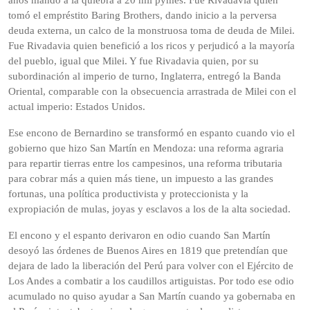
años mandó a la quiebra a 20 mil pymes. Fue Rivadavia quien
tomó el empréstito Baring Brothers, dando inicio a la perversa
deuda externa, un calco de la monstruosa toma de deuda de Milei.
Fue Rivadavia quien benefició a los ricos y perjudicó a la mayoría
del pueblo, igual que Milei. Y fue Rivadavia quien, por su
subordinación al imperio de turno, Inglaterra, entregó la Banda
Oriental, comparable con la obsecuencia arrastrada de Milei con el
actual imperio: Estados Unidos.
Ese encono de Bernardino se transformó en espanto cuando vio el
gobierno que hizo San Martín en Mendoza: una reforma agraria
para repartir tierras entre los campesinos, una reforma tributaria
para cobrar más a quien más tiene, un impuesto a las grandes
fortunas, una política productivista y proteccionista y la
expropiación de mulas, joyas y esclavos a los de la alta sociedad.
El encono y el espanto derivaron en odio cuando San Martín
desoyó las órdenes de Buenos Aires en 1819 que pretendían que
dejara de lado la liberación del Perú para volver con el Ejército de
Los Andes a combatir a los caudillos artiguistas. Por todo ese odio
acumulado no quiso ayudar a San Martín cuando ya gobernaba en