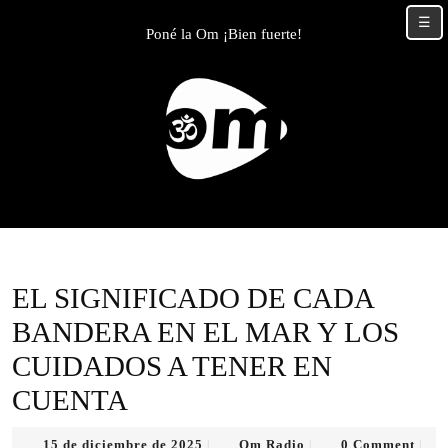
Skip
☰
to
Poné la Om ¡Bien fuerte!
content
Skip
to
content
EL SIGNIFICADO DE CADA
BANDERA EN EL MAR Y LOS
CUIDADOS A TENER EN
CUENTA
15
Om
15 de diciembre de 2025
Om Radio
0 Comment
|
|
|