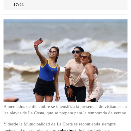
de
Radio
17:01
diciembre
de
2025
A mediados de diciembre se intensifica la presencia de visitantes en
las playas de La Costa, que se prepara para la temporada de verano.
Y desde la Municipalidad de La Costa se recomienda siempre
meterse al mar en playas con
cobertura
de Guardavidas y