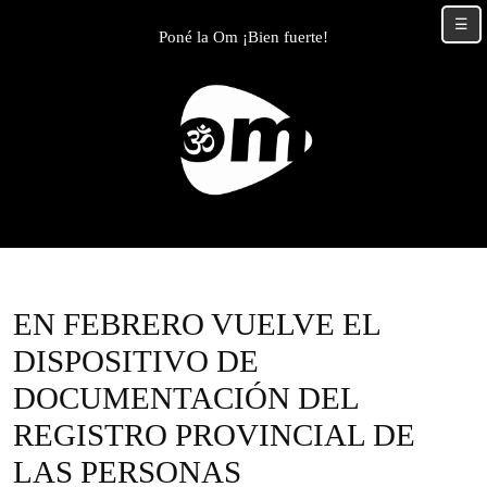
Skip
☰
to
Poné la Om ¡Bien fuerte!
content
Skip
to
content
EN FEBRERO VUELVE EL
DISPOSITIVO DE
DOCUMENTACIÓN DEL
REGISTRO PROVINCIAL DE
LAS PERSONAS