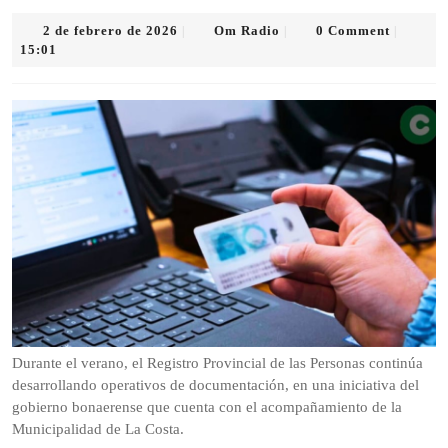
2
Om
2 de febrero de 2026
Om Radio
0 Comment
|
|
|
de
Radio
15:01
febrero
de
2026
Durante el verano, el Registro Provincial de las Personas continúa
desarrollando operativos de documentación, en una iniciativa del
gobierno bonaerense que cuenta con el acompañamiento de la
Municipalidad de La Costa.