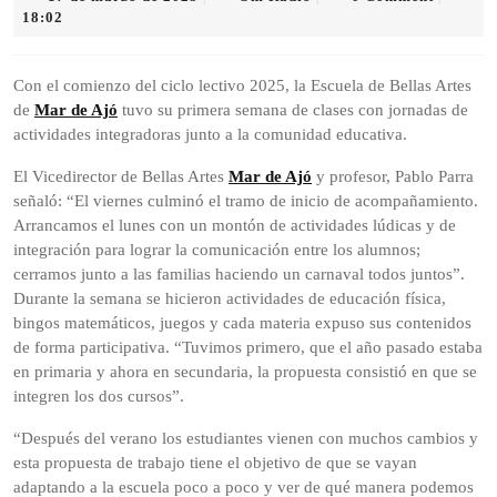
de
Radio
18:02
marzo
de
2025
Con el comienzo del ciclo lectivo 2025, la Escuela de Bellas Artes
de
Mar de Ajó
tuvo su primera semana de clases con jornadas de
actividades integradoras junto a la comunidad educativa.
El Vicedirector de Bellas Artes
Mar de Ajó
y profesor, Pablo Parra
señaló: “El viernes culminó el tramo de inicio de acompañamiento.
Arrancamos el lunes con un montón de actividades lúdicas y de
integración para lograr la comunicación entre los alumnos;
cerramos junto a las familias haciendo un carnaval todos juntos”.
Durante la semana se hicieron actividades de educación física,
bingos matemáticos, juegos y cada materia expuso sus contenidos
de forma participativa. “Tuvimos primero, que el año pasado estaba
en primaria y ahora en secundaria, la propuesta consistió en que se
integren los dos cursos”.
“Después del verano los estudiantes vienen con muchos cambios y
esta propuesta de trabajo tiene el objetivo de que se vayan
adaptando a la escuela poco a poco y ver de qué manera podemos