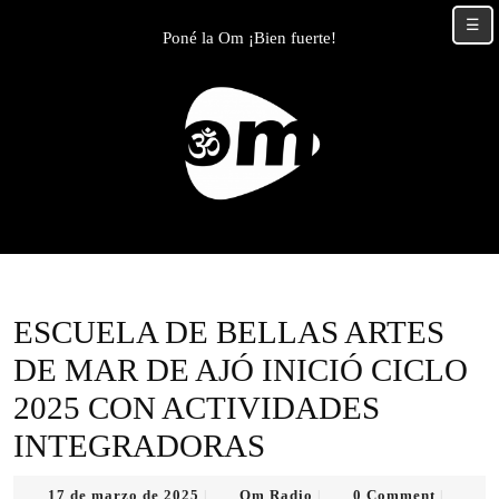
Skip
☰
to
Poné la Om ¡Bien fuerte!
content
Skip
to
content
ESCUELA DE BELLAS ARTES
DE MAR DE AJÓ INICIÓ CICLO
2025 CON ACTIVIDADES
INTEGRADORAS
17
Om
17 de marzo de 2025
Om Radio
0 Comment
|
|
|