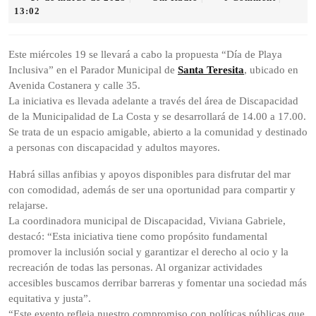
de
Radio
13:02
marzo
de
2025
Este miércoles 19 se llevará a cabo la propuesta “Día de Playa
Inclusiva” en el Parador Municipal de
Santa Teresita
, ubicado en
Avenida Costanera y calle 35.
La iniciativa es llevada adelante a través del área de Discapacidad
de la Municipalidad de La Costa y se desarrollará de 14.00 a 17.00.
Se trata de un espacio amigable, abierto a la comunidad y destinado
a personas con discapacidad y adultos mayores.
Habrá sillas anfibias y apoyos disponibles para disfrutar del mar
con comodidad, además de ser una oportunidad para compartir y
relajarse.
La coordinadora municipal de Discapacidad, Viviana Gabriele,
destacó: “Esta iniciativa tiene como propósito fundamental
promover la inclusión social y garantizar el derecho al ocio y la
recreación de todas las personas. Al organizar actividades
accesibles buscamos derribar barreras y fomentar una sociedad más
equitativa y justa”.
“Este evento refleja nuestro compromiso con políticas públicas que