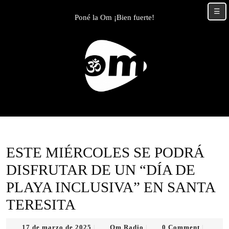
Skip
☰
to
Poné la Om ¡Bien fuerte!
content
Skip
to
content
ESTE MIÉRCOLES SE PODRÁ
DISFRUTAR DE UN “DÍA DE
PLAYA INCLUSIVA” EN SANTA
TERESITA
17
Om
17 de marzo de 2025
Om Radio
0 Comment
|
|
|