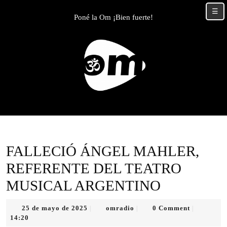
Skip
☰
to
Poné la Om ¡Bien fuerte!
content
Skip
to
content
FALLECIÓ ÁNGEL MAHLER,
REFERENTE DEL TEATRO
MUSICAL ARGENTINO
25
omradio
25 de mayo de 2025
omradio
0 Comment
|
|
|
de
14:20
mayo