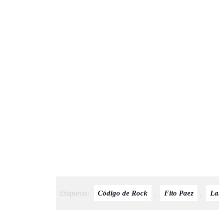
Etiquetas:
Código de Rock
,
Fito Paez
,
La