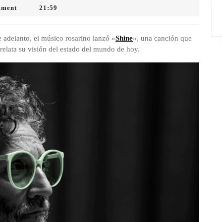
mment
21:59
|
adelanto, el músico rosarino lanzó «
Shine
», una canción que
 relata su visión del estado del mundo de hoy.