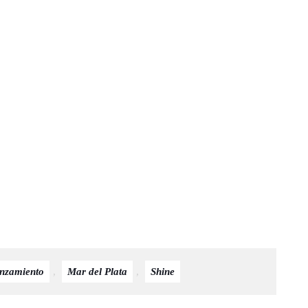
nzamiento
,
Mar del Plata
,
Shine