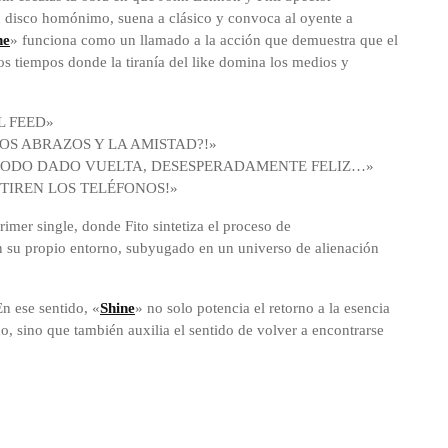
su disco homónimo, suena a clásico y convoca al oyente a
ne
» funciona como un llamado a la acción que demuestra que el
tos tiempos donde la tiranía del like domina los medios y
L FEED»
OS ABRAZOS Y LA AMISTAD?!»
ODO DADO VUELTA, DESESPERADAMENTE FELIZ…»
 TIREN LOS TELÉFONOS!»
rimer single, donde Fito sintetiza el proceso de
n su propio entorno, subyugado en un universo de alienación
En ese sentido, «
Shine
» no solo potencia el retorno a la esencia
o, sino que también auxilia el sentido de volver a encontrarse