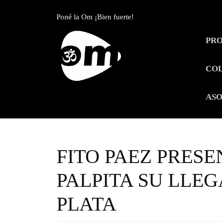
Skip
to
Poné la Om ¡Bien fuerte!
content
Skip
PR
to
content
CO
ASO
FITO PAEZ PRESE
PALPITA SU LLE
PLATA