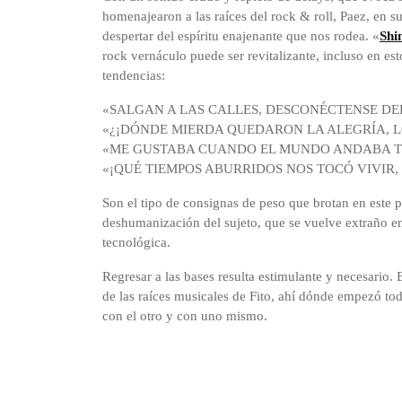
homenajearon a las raíces del rock & roll, Paez, en 
despertar del espíritu enajenante que nos rodea. «
Shi
rock vernáculo puede ser revitalizante, incluso en es
tendencias:
«SALGAN A LAS CALLES, DESCONÉCTENSE DE
«¿¡DÓNDE MIERDA QUEDARON LA ALEGRÍA, L
«ME GUSTABA CUANDO EL MUNDO ANDABA T
«¡QUÉ TIEMPOS ABURRIDOS NOS TOCÓ VIVIR,
Son el tipo de consignas de peso que brotan en este p
deshumanización del sujeto, que se vuelve extraño e
tecnológica.
Regresar a las bases resulta estimulante y necesario. 
de las raíces musicales de Fito, ahí dónde empezó tod
con el otro y con uno mismo.