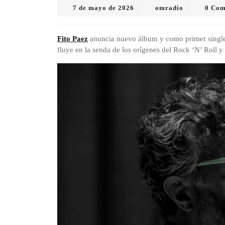
7
omradio
7 de mayo de 2026
omradio
0 Co
|
|
de
mayo
de
Fito Paez
anuncia nuevo álbum y como primer single 
2026
fluye en la senda de los orígenes del Rock ‘N’ Roll y