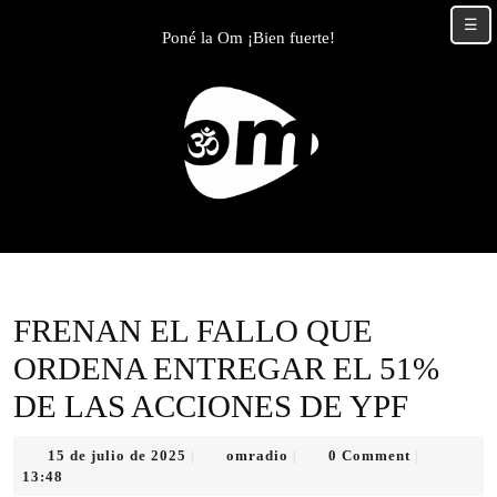
Skip
☰
to
Poné la Om ¡Bien fuerte!
content
Skip
to
content
FRENAN EL FALLO QUE
ORDENA ENTREGAR EL 51%
DE LAS ACCIONES DE YPF
15
omradio
15 de julio de 2025
omradio
0 Comment
|
|
|
de
13:48
julio