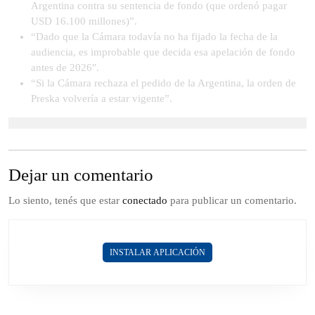
Argentina contra su sentencia de fondo (que ordenó pagar
USD 16.100 millones)”.
“Dado que la Cámara todavía no ha fijado la fecha de la
audiencia, es improbable que decida esa apelación de fondo
antes de 2026″.
“Si la Cámara rechaza el pedido de la Argentina, la orden de
Preska volvería a estar vigente”.
Dejar un comentario
Lo siento, tenés que estar
conectado
para publicar un comentario.
INSTALAR APLICACIÓN