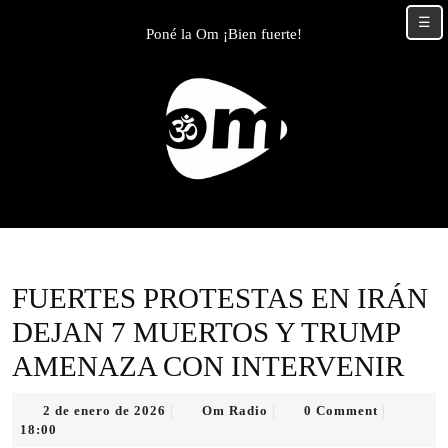
Skip
☰
to
Poné la Om ¡Bien fuerte!
content
Skip
to
content
FUERTES PROTESTAS EN IRÁN
DEJAN 7 MUERTOS Y TRUMP
AMENAZA CON INTERVENIR
2
Om
2 de enero de 2026
Om Radio
0 Comment
|
|
|
de
Radio
18:00
enero