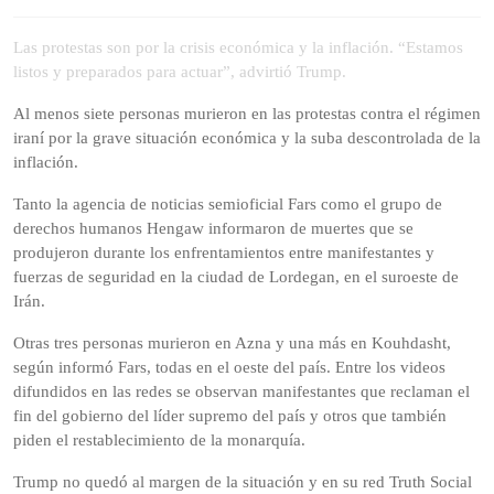
de
2026
Las protestas son por la crisis económica y la inflación. “Estamos
listos y preparados para actuar”, advirtió Trump.
Al menos siete personas murieron en las protestas contra el régimen
iraní por la grave situación económica y la suba descontrolada de la
inflación.
Tanto la agencia de noticias semioficial Fars como el grupo de
derechos humanos Hengaw informaron de muertes que se
produjeron durante los enfrentamientos entre manifestantes y
fuerzas de seguridad en la ciudad de Lordegan, en el suroeste de
Irán.
Otras tres personas murieron en Azna y una más en Kouhdasht,
según informó Fars, todas en el oeste del país. Entre los videos
difundidos en las redes se observan manifestantes que reclaman el
fin del gobierno del líder supremo del país y otros que también
piden el restablecimiento de la monarquía.
Trump no quedó al margen de la situación y en su red Truth Social